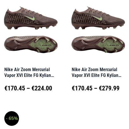
mehrere
mehrere
Varianten
Varianten
auf.
auf.
Die
Die
Optionen
Optionen
können
können
auf
auf
Nike Air Zoom Mercurial
Nike Air Zoom Mercurial
Vapor XVI Elite FG Kylian
Vapor XVI Elite FG Kylian
der
der
Mbappe Braun F200
Mbappe Braun F200
Produktseite
Produktseite
Preisspanne:
Pre
€
170.45
–
€
224.00
€
170.45
–
€
279.99
gewählt
gewählt
€170.45
€17
Dieses
Dieses
werden
werden
Produkt
Produkt
bis
bis
- 65%
weist
weist
€224.00
€27