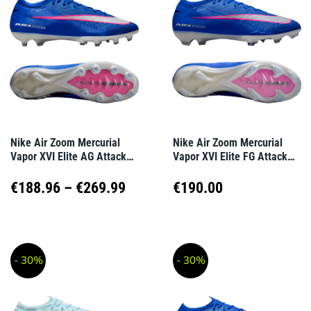
Varianten
Varianten
auf.
auf.
Die
Die
Optionen
Optionen
können
können
auf
auf
Nike Air Zoom Mercurial
Nike Air Zoom Mercurial
Vapor XVI Elite AG Attack
Vapor XVI Elite FG Attack
der
der
Blau F446
Blau F446
Produktseite
Produktseite
Preisspanne:
€
188.96
–
€
269.99
€
190.00
gewählt
gewählt
€188.96
Dieses
Dieses
werden
werden
Produkt
Produkt
bis
- 30%
- 30%
weist
weist
€269.99
mehrere
mehrere