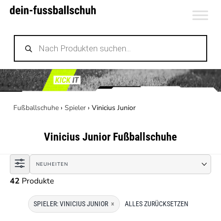
Zum
Inhalt
Products
springen
search
Fußballschuhe
›
Spieler
›
Vinicius Junior
Vinicius Junior
Fußballschuhe
42
Produkte
SPIELER: VINICIUS JUNIOR
×
ALLES ZURÜCKSETZEN