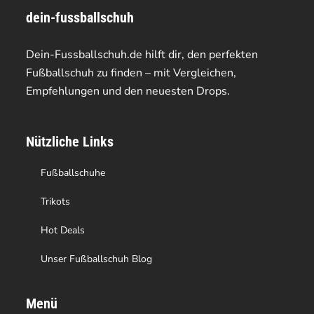
dein-fussballschuh
auf.
auf.
Die
Die
Dein-Fussballschuh.de hilft dir, den perfekten
Optionen
Optionen
Fußballschuh zu finden – mit Vergleichen,
Empfehlungen und den neuesten Drops.
können
können
auf
auf
Nützliche Links
der
der
Produktseite
Produktseite
Fußballschuhe
gewählt
gewählt
Trikots
werden
werden
Hot Deals
Unser Fußballschuh Blog
Menü