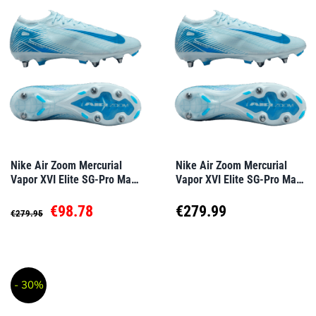
mehrere
mehrere
Varianten
Varianten
auf.
auf.
Die
Die
Optionen
Optionen
können
können
auf
auf
Nike Air Zoom Mercurial
Nike Air Zoom Mercurial
Vapor XVI Elite SG-Pro Mad
Vapor XVI Elite SG-Pro Mad
der
der
Ambition Blau F400
Ambition Blau F400
Produktseite
Produktseite
Ursprünglicher
Aktueller
€
98.78
€
279.99
€
279.95
gewählt
gewählt
Preis
Preis
Dieses
Dieses
werden
werden
Produkt
Produkt
war:
ist:
- 30%
weist
weist
€279.95
€98.78.