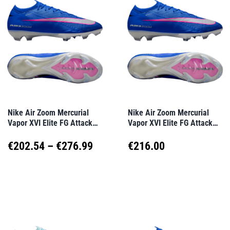
Varianten
Varianten
auf.
auf.
Die
Die
Optionen
Optionen
können
können
auf
auf
Nike Air Zoom Mercurial
Nike Air Zoom Mercurial
Vapor XVI Elite FG Attack
Vapor XVI Elite FG Attack
der
der
Blau F446
Blau F446
Produktseite
Produktseite
Preisspanne:
€
202.54
–
€
276.99
€
216.00
gewählt
gewählt
€202.54
Dieses
Dieses
werden
werden
Produkt
Produkt
bis
weist
weist
€276.99
mehrere
mehrere