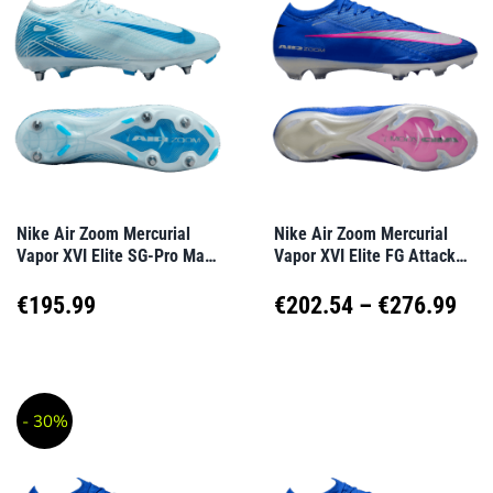
Varianten
Varianten
auf.
auf.
Die
Die
Optionen
Optionen
können
können
auf
auf
Nike Air Zoom Mercurial
Nike Air Zoom Mercurial
Vapor XVI Elite SG-Pro Mad
Vapor XVI Elite FG Attack
der
der
Ambition Blau F400
Blau F446
Produktseite
Produktseite
Pre
€
195.99
€
202.54
–
€
276.99
gewählt
gewählt
€20
Dieses
Dieses
werden
werden
Produkt
Produkt
bis
- 30%
weist
weist
€27
mehrere
mehrere