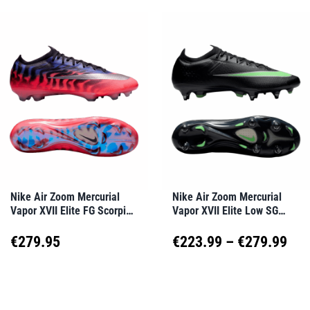
weist
weist
€279.99
mehrere
mehrere
Varianten
Varianten
auf.
auf.
Die
Die
Optionen
Optionen
können
können
auf
auf
Nike Air Zoom Mercurial
Nike Air Zoom Mercurial
Vapor XVII Elite FG Scorpion
Vapor XVII Elite Low SG
der
der
Rot F900
Shadow Schwarz F001
Produktseite
Produktseite
Pre
€
279.95
€
223.99
–
€
279.99
gewählt
gewählt
€22
Dieses
Dieses
werden
werden
Produkt
Produkt
bis