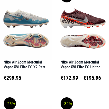
mehrere
mehrere
Varianten
Varianten
auf.
auf.
Die
Die
Optionen
Optionen
können
können
auf
auf
Nike Air Zoom Mercurial
Nike Air Zoom Mercurial
Vapor XVI Elite FG X2 Patta
Vapor XVI Elite FG United
der
der
Aqua Silber F002
Rot F661
Produktseite
Produktseite
Pre
€
299.95
€
172.99
–
€
195.96
gewählt
gewählt
€17
Dieses
Dieses
werden
werden
Produkt
Produkt
bis
- 25%
- 39%
weist
weist
€19