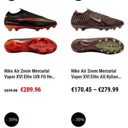
mehrere
mehrere
Varianten
Varianten
auf.
auf.
Die
Die
Optionen
Optionen
können
können
auf
auf
Nike Air Zoom Mercurial
Nike Air Zoom Mercurial
Vapor XVI Elite LV8 FG Heat
Vapor XVI Elite AG Kylian
der
der
Up Schwarz F088
Mbappe Braun F200
Produktseite
Produktseite
Ursprünglicher
Aktueller
Pre
€
209.96
€
170.45
–
€
279.99
€
279.95
gewählt
gewählt
Preis
Preis
€17
Dieses
Dieses
werden
werden
Produkt
Produkt
war:
ist:
bis
- 39%
- 39%
weist
weist
€279.95
€209.96.
€27