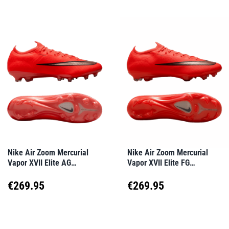
Nike Air Zoom Mercurial
Nike Air Zoom Mercurial
Vapor XVII Elite AG
Vapor XVII Elite FG
Break’Em Rot F600
Break’Em Rot F600
€
269.95
€
269.95
Dieses
Dieses
Produkt
Produkt