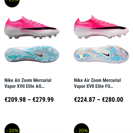
weist
weist
€269.99
€28
mehrere
mehrere
Varianten
Varianten
auf.
auf.
Die
Die
Optionen
Optionen
können
können
auf
auf
Nike Air Zoom Mercurial
Nike Air Zoom Mercurial
Vapor XVII Elite AG
Vapor XVII Elite FG
der
der
Breakout Rosa F900
Breakout Rosa F900
Produktseite
Produktseite
Preisspanne:
Pre
€
209.98
–
€
279.99
€
224.87
–
€
280.00
gewählt
gewählt
€209.98
€22
Dieses
Dieses
werden
werden
Produkt
Produkt
bis
bis
- 20%
- 20%