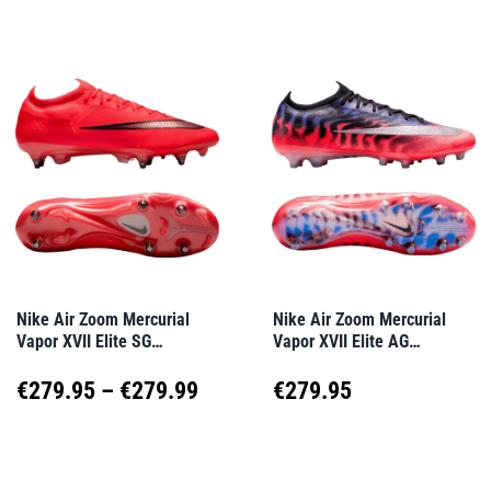
weist
weist
mehrere
mehrere
Varianten
Varianten
auf.
auf.
Die
Die
Optionen
Optionen
können
können
auf
auf
Nike Air Zoom Mercurial
Nike Air Zoom Mercurial
Vapor XVII Elite SG
Vapor XVII Elite AG
der
der
Break’Em Rot F600
Scorpion Rot F900
Produktseite
Produktseite
Preisspanne:
€
279.95
–
€
279.99
€
279.95
gewählt
gewählt
€279.95
Dieses
Dieses
werden
werden
Produkt
Produkt
bis