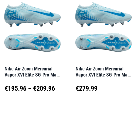
mehrere
mehrere
Varianten
Varianten
auf.
auf.
Die
Die
Optionen
Optionen
können
können
auf
auf
Nike Air Zoom Mercurial
Nike Air Zoom Mercurial
Vapor XVI Elite SG-Pro Mad
Vapor XVI Elite SG-Pro Mad
der
der
Ambition Blau F400
Ambition Blau F400
Produktseite
Produktseite
Preisspanne:
€
195.96
–
€
209.96
€
279.99
gewählt
gewählt
€195.96
Dieses
Dieses
werden
werden
Produkt
Produkt
bis
weist
weist
€209.96
mehrere
mehrere