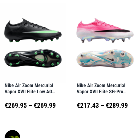
weist
weist
€27
mehrere
mehrere
Varianten
Varianten
auf.
auf.
Die
Die
Optionen
Optionen
können
können
auf
auf
Nike Air Zoom Mercurial
Nike Air Zoom Mercurial
Vapor XVII Elite Low AG
Vapor XVII Elite SG-Pro
der
der
Shadow Schwarz F001
Breakout Rosa F901
Produktseite
Produktseite
Preisspanne:
Pre
€
269.95
–
€
269.99
€
217.43
–
€
289.99
gewählt
gewählt
€269.95
€21
Dieses
Dieses
werden
werden
Produkt
Produkt
bis
bis
- 25%