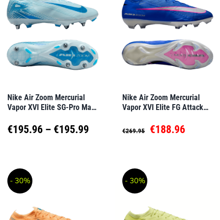
Varianten
Varianten
auf.
auf.
Die
Die
Optionen
Optionen
können
können
auf
auf
Nike Air Zoom Mercurial
Nike Air Zoom Mercurial
Vapor XVI Elite SG-Pro Mad
Vapor XVI Elite FG Attack
der
der
Ambition Blau F400
Blau F446
Produktseite
Produktseite
Preisspanne:
Ursprünglicher
Aktuell
€
195.96
–
€
195.99
€
188.96
€
269.95
gewählt
gewählt
€195.96
Preis
Preis
Dieses
Dieses
werden
werden
Produkt
Produkt
bis
war:
ist:
- 30%
- 30%
weist
weist
€195.99
€269.95
€188.96
mehrere
mehrere