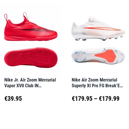
weist
weist
mehrere
mehrere
Varianten
Varianten
auf.
auf.
Die
Die
Optionen
Optionen
können
können
auf
auf
Nike Jr. Air Zoom Mercurial
Nike Air Zoom Mercurial
Vapor XVII Club IN
Superly XI Pro FG Break’Em
der
der
Break’Em Kids Rot F600
Weiß F100
Produktseite
Produktseite
Pre
€
39.95
€
179.95
–
€
179.99
gewählt
gewählt
€17
Dieses
Dieses
werden
werden
Produkt
Produkt
bis