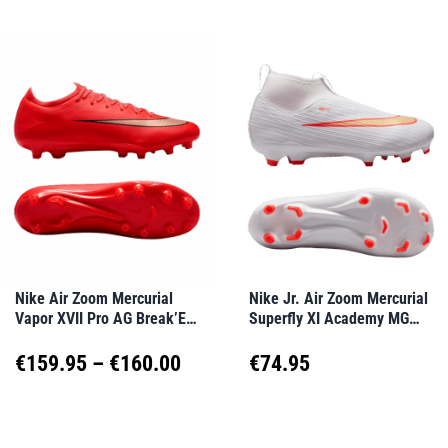
Nike Air Zoom Mercurial
Nike Jr. Air Zoom Mercurial
Vapor XVII Pro AG Break’Em
Superfly XI Academy MG
Rot F600
Break’Em Kids Weiß F100
Preisspanne:
€
159.95
–
€
160.00
€
74.95
€159.95
Dieses
Dieses
Produkt
Produkt
bis