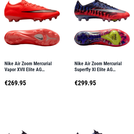
Varianten
Varianten
auf.
auf.
Die
Die
Optionen
Optionen
können
können
auf
auf
Nike Air Zoom Mercurial
Nike Air Zoom Mercurial
Vapor XVII Elite AG
Superfly XI Elite AG
der
der
Break’Em Rot F600
Scorpion Rot F900
Produktseite
Produktseite
€
269.95
€
299.95
gewählt
gewählt
Dieses
Dieses
werden
werden
Produkt
Produkt
weist
weist
mehrere
mehrere