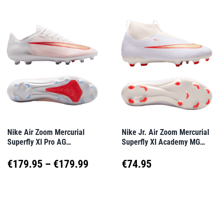
weist
weist
€17
mehrere
mehrere
Varianten
Varianten
auf.
auf.
Die
Die
Optionen
Optionen
können
können
auf
auf
Nike Air Zoom Mercurial
Nike Jr. Air Zoom Mercurial
Superfly XI Pro AG
Superfly XI Academy MG
der
der
Break’Em Weiß F100
Break’Em Kids Weiß F100
Produktseite
Produktseite
Preisspanne:
€
179.95
–
€
179.99
€
74.95
gewählt
gewählt
€179.95
Dieses
Dieses
werden
werden
Produkt
Produkt
bis