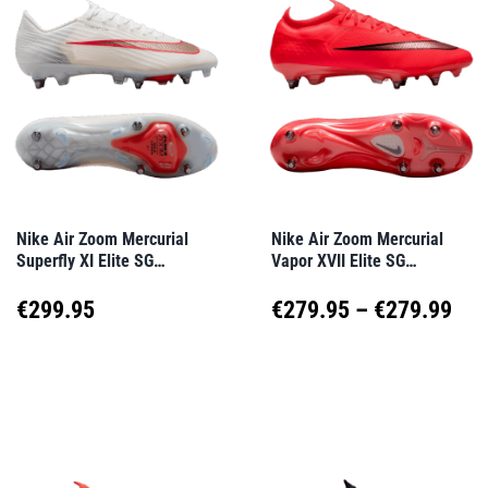
Varianten
Varianten
auf.
auf.
Die
Die
Optionen
Optionen
können
können
auf
auf
Nike Air Zoom Mercurial
Nike Air Zoom Mercurial
Superfly XI Elite SG
Vapor XVII Elite SG
der
der
Break’Em Weiß F100
Break’Em Rot F600
Produktseite
Produktseite
Pre
€
299.95
€
279.95
–
€
279.99
gewählt
gewählt
€27
Dieses
Dieses
werden
werden
Produkt
Produkt
bis
weist
weist
€27
mehrere
mehrere