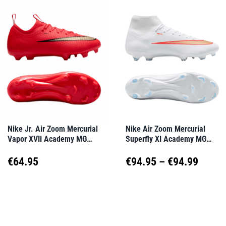
mehrere
mehrere
Varianten
Varianten
auf.
auf.
Die
Die
Optionen
Optionen
können
können
auf
auf
Nike Jr. Air Zoom Mercurial
Nike Air Zoom Mercurial
Vapor XVII Academy MG
Superfly XI Academy MG
der
der
Break’Em Kids Rot F600
Break’Em Weiß F100
Produktseite
Produktseite
Preis
€
64.95
€
94.95
–
€
94.99
gewählt
gewählt
€94.9
Dieses
Dieses
werden
werden
Produkt
Produkt
bis
weist
weist
€94.9