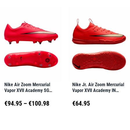
weist
weist
€160.00
mehrere
mehrere
Varianten
Varianten
auf.
auf.
Die
Die
Optionen
Optionen
können
können
auf
auf
Nike Air Zoom Mercurial
Nike Jr. Air Zoom Mercurial
Vapor XVII Academy SG
Vapor XVII Academy IN
der
der
Break’Em Rot F600
Break’Em Kids Rot F600
Produktseite
Produktseite
Preisspanne:
€
94.95
–
€
100.98
€
64.95
gewählt
gewählt
€94.95
Dieses
Dieses
werden
werden
Produkt
Produkt
bis