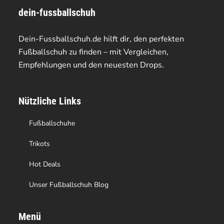
dein-fussballschuh
auf.
auf.
Die
Die
Dein-Fussballschuh.de hilft dir, den perfekten
Optionen
Optionen
Fußballschuh zu finden – mit Vergleichen,
Empfehlungen und den neuesten Drops.
können
können
auf
auf
Nützliche Links
der
der
Produktseite
Produktseite
Fußballschuhe
gewählt
gewählt
Trikots
werden
werden
Hot Deals
Unser Fußballschuh Blog
Menü