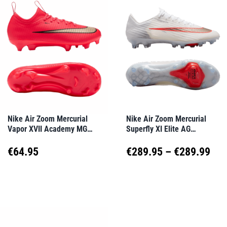
mehrere
mehrere
Varianten
Varianten
auf.
auf.
Die
Die
Optionen
Optionen
können
können
auf
auf
Nike Air Zoom Mercurial
Nike Air Zoom Mercurial
Vapor XVII Academy MG
Superfly XI Elite AG
der
der
Break’Em Kids Rot F600
Break’Em Weiß F100
Produktseite
Produktseite
Pre
€
64.95
€
289.95
–
€
289.99
gewählt
gewählt
€28
Dieses
Dieses
werden
werden
Produkt
Produkt
bis
weist
weist
€28