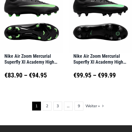
Varianten
Varianten
auf.
auf.
Die
Die
Optionen
Optionen
können
können
auf
auf
Nike Air Zoom Mercurial
Nike Air Zoom Mercurial
Superfly XI Academy High
Superfly XI Academy High
der
der
MG Shadow Schwarz F001
SG Shadow Schwarz F001
Produktseite
Produktseite
Preisspanne:
Preis
€
83.90
–
€
94.95
€
99.95
–
€
99.99
gewählt
gewählt
€83.90
€99.9
Dieses
Dieses
werden
werden
Produkt
Produkt
bis
bis
1
2
3
…
9
Weiter »
weist
weist
€94.95
€99.9
mehrere
mehrere
Varianten
Varianten