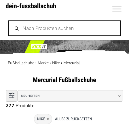
Zum
Inhalt
Products
springen
search
Fußballschuhe
›
Marke
›
Nike
›
Mercurial
Mercurial
Fußballschuhe
277
Produkte
NIKE
×
ALLES ZURÜCKSETZEN