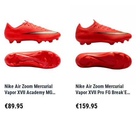
weist
weist
€100.98
mehrere
mehrere
Varianten
Varianten
auf.
auf.
Die
Die
Optionen
Optionen
können
können
auf
auf
Nike Air Zoom Mercurial
Nike Air Zoom Mercurial
Vapor XVII Academy MG
Vapor XVII Pro FG Break’Em
der
der
Break’Em Rot F600
Rot F600
Produktseite
Produktseite
€
89.95
€
159.95
gewählt
gewählt
Dieses
Dieses
werden
werden
Produkt
Produkt