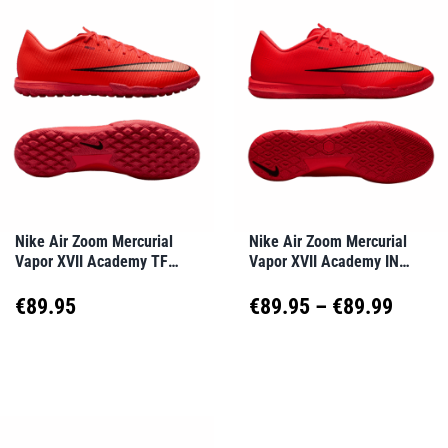
mehrere
mehrere
Varianten
Varianten
auf.
auf.
Die
Die
Optionen
Optionen
können
können
auf
auf
Nike Air Zoom Mercurial
Nike Air Zoom Mercurial
Vapor XVII Academy TF
Vapor XVII Academy IN
der
der
Break’Em Rot F600
Break’Em Rot F600
Produktseite
Produktseite
Preis
€
89.95
€
89.95
–
€
89.99
gewählt
gewählt
€89.9
Dieses
Dieses
werden
werden
Produkt
Produkt
bis
weist
weist
€89.9