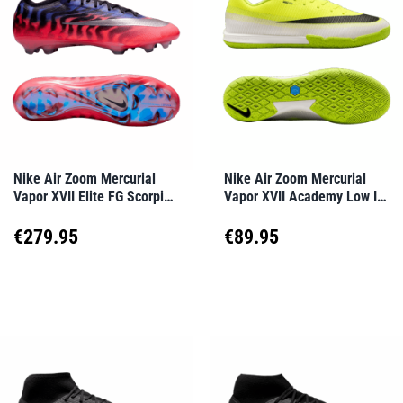
Varianten
Varianten
auf.
auf.
Die
Die
Optionen
Optionen
können
können
auf
auf
Nike Air Zoom Mercurial
Nike Air Zoom Mercurial
Vapor XVII Elite FG Scorpion
Vapor XVII Academy Low IN
der
der
Rot F900
Grün F200
Produktseite
Produktseite
€
279.95
€
89.95
gewählt
gewählt
Dieses
Dieses
werden
werden
Produkt
Produkt
weist
weist
mehrere
mehrere