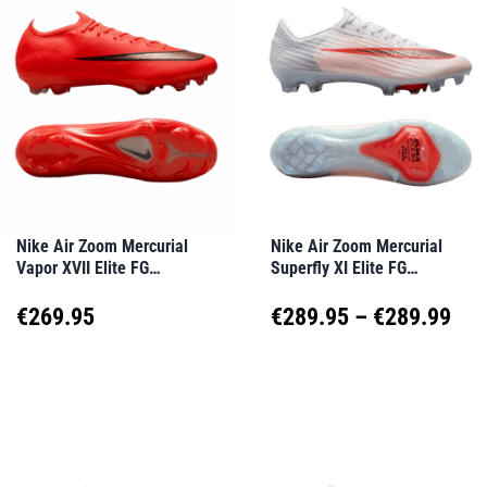
mehrere
mehrere
Varianten
Varianten
auf.
auf.
Die
Die
Optionen
Optionen
können
können
auf
auf
Nike Air Zoom Mercurial
Nike Air Zoom Mercurial
Vapor XVII Elite FG
Superfly XI Elite FG
der
der
Break’Em Rot F600
Break’Em Weiß F101
Produktseite
Produktseite
Pre
€
269.95
€
289.95
–
€
289.99
gewählt
gewählt
€28
Dieses
Dieses
werden
werden
Produkt
Produkt
bis
weist
weist
€28
mehrere
mehrere