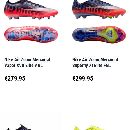
Varianten
Varianten
auf.
auf.
Die
Die
Optionen
Optionen
können
können
auf
auf
Nike Air Zoom Mercurial
Nike Air Zoom Mercurial
Vapor XVII Elite AG
Superfly XI Elite FG
der
der
Scorpion Rot F900
Scorpion Rot F900
Produktseite
Produktseite
€
279.95
€
299.95
gewählt
gewählt
Dieses
Dieses
werden
werden
Produkt
Produkt
weist
weist
mehrere
mehrere