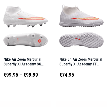
mehrere
mehrere
Varianten
Varianten
auf.
auf.
Die
Die
Optionen
Optionen
können
können
auf
auf
Nike Air Zoom Mercurial
Nike Jr. Air Zoom Mercurial
Superfly XI Academy SG
Superfly XI Academy TF
der
der
Break’Em Weiß F100
Break’Em Kids Weiß F100
Produktseite
Produktseite
Preisspanne:
€
99.95
–
€
99.99
€
74.95
gewählt
gewählt
€99.95
Dieses
Dieses
werden
werden
Produkt
Produkt
bis
weist
weist
€99.99