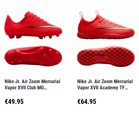
weist
weist
€179.99
mehrere
mehrere
Varianten
Varianten
auf.
auf.
Die
Die
Optionen
Optionen
können
können
auf
auf
Nike Jr. Air Zoom Mercurial
Nike Jr. Air Zoom Mercurial
Vapor XVII Club MG
Vapor XVII Academy TF
der
der
Break’Em Kids Rot F600
Break’Em Kids Rot F600
Produktseite
Produktseite
€
49.95
€
64.95
gewählt
gewählt
Dieses
Dieses
werden
werden
Produkt
Produkt
weist
weist