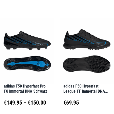
€26
Dieses
Dieses
werden
werden
Produkt
Produkt
bis
weist
weist
€27
mehrere
mehrere
Varianten
Varianten
auf.
auf.
Die
Die
Optionen
Optionen
können
können
auf
auf
adidas F50 Hyperfast Pro
adidas F50 Hyperfast
FG Immortal DNA Schwarz
League TF Immortal DNA
der
der
Kids Schwarz
Produktseite
Produktseite
Preisspanne:
€
149.95
–
€
150.00
€
69.95
gewählt
gewählt
€149.95
Dieses
Dieses