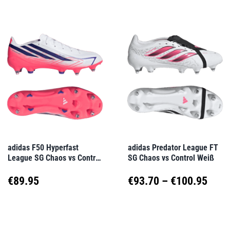
weist
weist
mehrere
mehrere
Varianten
Varianten
auf.
auf.
Die
Die
Optionen
Optionen
können
können
auf
auf
adidas F50 Hyperfast
adidas Predator League FT
League SG Chaos vs Control
SG Chaos vs Control Weiß
der
der
Weiß
Produktseite
Produktseite
Prei
€
89.95
€
93.70
–
€
100.95
gewählt
gewählt
€93.
Dieses
Dieses
werden
werden
Produkt
Produkt
bis