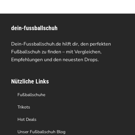
mehrere
mehrere
Varianten
Varianten
dein-fussballschuh
auf.
auf.
Die
Die
Dein-Fussballschuh.de hilft dir, den perfekten
Optionen
Optionen
Fußballschuh zu finden – mit Vergleichen,
Empfehlungen und den neuesten Drops.
können
können
auf
auf
Nützliche Links
der
der
Produktseite
Produktseite
Fußballschuhe
gewählt
gewählt
Trikots
werden
werden
Hot Deals
Unser Fußballschuh Blog