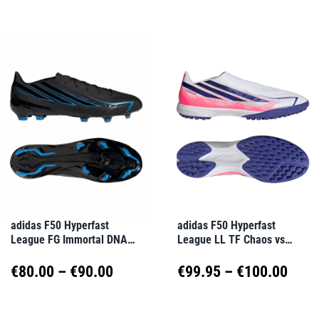
werden
werden
Produkt
Produkt
weist
weist
mehrere
mehrere
Varianten
Varianten
auf.
auf.
Die
Die
Optionen
Optionen
können
können
auf
auf
adidas F50 Hyperfast
adidas F50 Hyperfast
League FG Immortal DNA
League LL TF Chaos vs
der
der
Schwarz
Control Weiß
Produktseite
Produktseite
Preisspanne:
Prei
€
80.00
–
€
90.00
€
99.95
–
€
100.00
gewählt
gewählt
€80.00
€99.
Dieses
Dieses