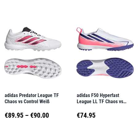
werden
werden
Produkt
Produkt
bis
bis
weist
weist
€90.00
€100
mehrere
mehrere
Varianten
Varianten
auf.
auf.
Die
Die
Optionen
Optionen
können
können
auf
auf
adidas Predator League TF
adidas F50 Hyperfast
Chaos vs Control Weiß
League LL TF Chaos vs
der
der
Control Kids Weiß
Produktseite
Produktseite
Preisspanne:
€
89.95
–
€
90.00
€
74.95
gewählt
gewählt
€89.95
Dieses
Dieses
werden
werden