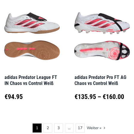
mehrere
mehrere
Varianten
Varianten
auf.
auf.
Die
Die
Optionen
Optionen
können
können
auf
auf
adidas Predator League FT
adidas Predator Pro FT AG
IN Chaos vs Control Weiß
Chaos vs Control Weiß
der
der
Produktseite
Produktseite
Pre
€
94.95
€
135.95
–
€
160.00
gewählt
gewählt
€13
Dieses
Dieses
werden
werden
Produkt
Produkt
bis
1
2
3
…
17
Weiter »
weist
weist
€16