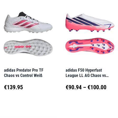
weist
weist
€90.00
€90.0
mehrere
mehrere
Varianten
Varianten
auf.
auf.
Die
Die
Optionen
Optionen
können
können
auf
auf
adidas Predator Pro TF
adidas F50 Hyperfast
Chaos vs Control Weiß
League LL AG Chaos vs
der
der
Control Weiß
Produktseite
Produktseite
Prei
€
139.95
€
90.94
–
€
100.00
gewählt
gewählt
€90.
Dieses
Dieses
werden
werden
Produkt
Produkt
bis
weist
weist
€100