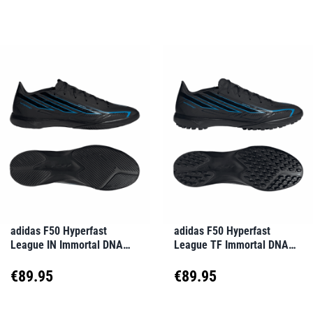
werden
werden
Produkt
Produkt
bis
weist
weist
€150.00
mehrere
mehrere
Varianten
Varianten
auf.
auf.
Die
Die
Optionen
Optionen
können
können
auf
auf
adidas F50 Hyperfast
adidas F50 Hyperfast
League IN Immortal DNA
League TF Immortal DNA
der
der
Schwarz
Schwarz
Produktseite
Produktseite
€
89.95
€
89.95
gewählt
gewählt
Dieses
Dieses