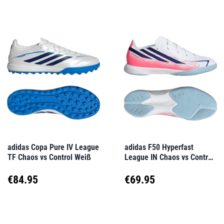
weist
weist
€16
mehrere
mehrere
Varianten
Varianten
auf.
auf.
Die
Die
Optionen
Optionen
können
können
auf
auf
adidas Copa Pure IV League
adidas F50 Hyperfast
TF Chaos vs Control Weiß
League IN Chaos vs Control
der
der
Kids Weiß
Produktseite
Produktseite
€
84.95
€
69.95
gewählt
gewählt
Dieses
Dieses
werden
werden
Produkt
Produkt