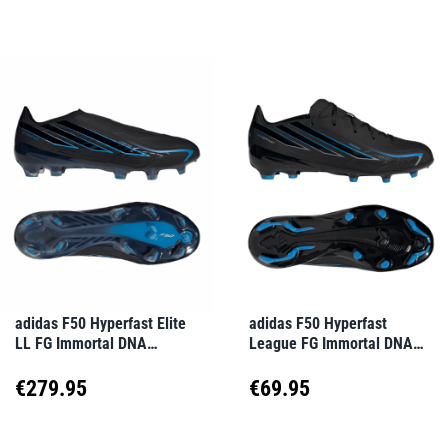
werden
werden
Produkt
Produkt
weist
weist
mehrere
mehrere
Varianten
Varianten
auf.
auf.
Die
Die
Optionen
Optionen
können
können
auf
auf
adidas F50 Hyperfast Elite
adidas F50 Hyperfast
LL FG Immortal DNA
League FG Immortal DNA
der
der
Schwarz
Kids Schwarz
Produktseite
Produktseite
€
279.95
€
69.95
gewählt
gewählt
Dieses
Dieses