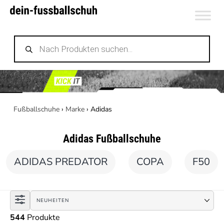
Zum
Inhalt
Products
springen
search
Fußballschuhe
›
Marke
›
Adidas
Adidas
Fußballschuhe
ADIDAS PREDATOR
COPA
F50
544
Produkte