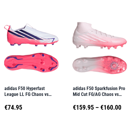
Produkt
Produkt
bis
weist
weist
€90.00
mehrere
mehrere
Varianten
Varianten
auf.
auf.
Die
Die
Optionen
Optionen
können
können
auf
auf
adidas F50 Hyperfast
adidas F50 Sparkfusion Pro
League LL FG Chaos vs
Mid Cut FG/AG Chaos vs
der
der
Control Kids Weiß
Control Damen Rosa
Produktseite
Produktseite
Pre
€
74.95
€
159.95
–
€
160.00
gewählt
gewählt
€15
Dieses
Dieses
werden
werden
Produkt
Produkt
bis