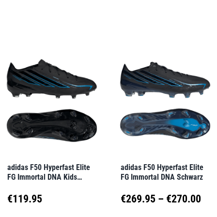
gewählt
gewählt
€89.95
€26
Dieses
Dieses
werden
werden
Produkt
Produkt
bis
bis
weist
weist
€95.98
€27
mehrere
mehrere
Varianten
Varianten
auf.
auf.
Die
Die
Optionen
Optionen
können
können
auf
auf
adidas F50 Hyperfast Elite
adidas F50 Hyperfast Elite
FG Immortal DNA Kids
FG Immortal DNA Schwarz
der
der
Schwarz
Produktseite
Produktseite
Pre
€
119.95
€
269.95
–
€
270.00
gewählt
gewählt