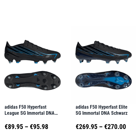
gewählt
gewählt
Dieses
Dieses
werden
werden
Produkt
Produkt
weist
weist
mehrere
mehrere
Varianten
Varianten
auf.
auf.
Die
Die
Optionen
Optionen
können
können
auf
auf
adidas F50 Hyperfast
adidas F50 Hyperfast Elite
League SG Immortal DNA
SG Immortal DNA Schwarz
der
der
Schwarz
Produktseite
Produktseite
Preisspanne:
Pre
€
89.95
–
€
95.98
€
269.95
–
€
270.00