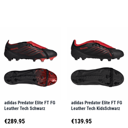
Dieses
Dieses
Produkt
Produkt
weist
weist
mehrere
mehrere
Varianten
Varianten
auf.
auf.
Die
Die
Optionen
Optionen
können
können
auf
auf
adidas Predator Elite FT FG
adidas Predator Elite FT FG
Leather Tech Schwarz
Leather Tech KidsSchwarz
der
der
Produktseite
Produktseite
€
289.95
€
139.95