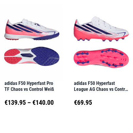
weist
weist
€100
mehrere
mehrere
Varianten
Varianten
auf.
auf.
Die
Die
Optionen
Optionen
können
können
auf
auf
adidas F50 Hyperfast Pro
adidas F50 Hyperfast
TF Chaos vs Control Weiß
League AG Chaos vs Control
der
der
Kids Weiß
Produktseite
Produktseite
Preisspanne:
€
139.95
–
€
140.00
€
69.95
gewählt
gewählt
€139.95
Dieses
Dieses
werden
werden
Produkt
Produkt
bis