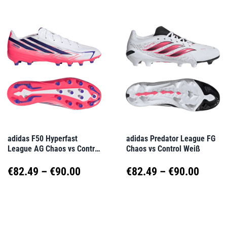
weist
weist
€140.00
mehrere
mehrere
Varianten
Varianten
auf.
auf.
Die
Die
Optionen
Optionen
können
können
auf
auf
adidas F50 Hyperfast
adidas Predator League FG
League AG Chaos vs Control
Chaos vs Control Weiß
der
der
Weiß
Produktseite
Produktseite
Preisspanne:
Preis
€
82.49
–
€
90.00
€
82.49
–
€
90.00
gewählt
gewählt
€82.49
€82.4
Dieses
Dieses
werden
werden
Produkt
Produkt
bis
bis