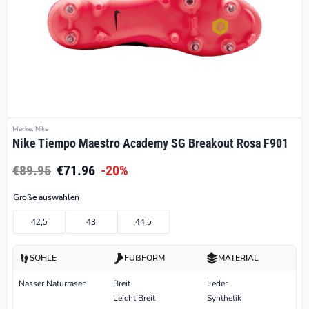
Marke: Nike
Nike Tiempo Maestro Academy SG Breakout Rosa F901
€89.95
€71.96
-20%
Größe auswählen
42,5
43
44,5
SOHLE
FUßFORM
MATERIAL
Nasser Naturrasen
Breit
Leder
Leicht Breit
Synthetik