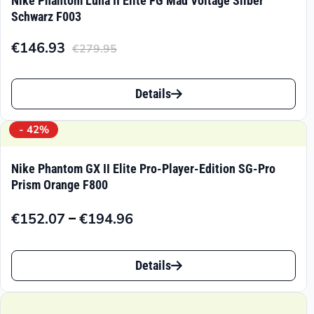
Nike Phantom Luna II Elite FG Mad Voltage Silber
Schwarz F003
€
146.93
€
279.95
Aktueller
Ursprünglicher
Preis
Preis
Dieses
ist:
war:
Details
Produkt
€146.93.
€279.95
weist
- 42%
mehrere
Nike Phantom GX II Elite Pro-Player-Edition SG-Pro
Varianten
Prism Orange F800
auf.
–
€
152.07
€
194.96
Preisspanne:
Die
€152.07
Dieses
Optionen
bis
Details
Produkt
können
€194.96
weist
auf