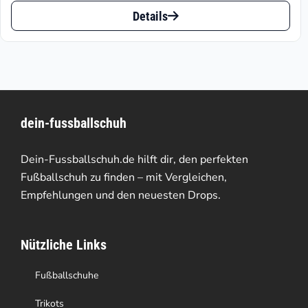
Dieses
ist:
war:
Details
Produkt
€181.96.
€259.95
weist
mehrere
Varianten
dein-fussballschuh
auf.
Die
Dein-Fussballschuh.de hilft dir, den perfekten
Optionen
Fußballschuh zu finden – mit Vergleichen,
Empfehlungen und den neuesten Drops.
können
auf
Nützliche Links
der
Produktseite
Fußballschuhe
gewählt
Trikots