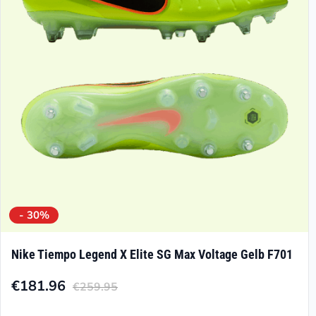
können
auf
der
Produktseite
gewählt
werden
- 30%
Nike Tiempo Legend X Elite SG Max Voltage Gelb F701
€
181.96
€
259.95
Aktueller
Ursprünglicher
Preis
Preis