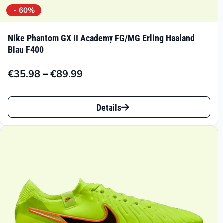
- 60%
Nike Phantom GX II Academy FG/MG Erling Haaland
Blau F400
–
€
35.98
€
89.99
Preisspanne:
€35.98
Dieses
bis
Details
Produkt
€89.99
weist
mehrere
Varianten
auf.
Die
Optionen