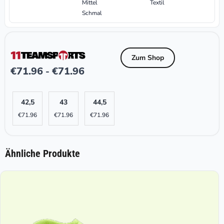
Mittel
Textil
Schmal
Zum Shop
€
71.96
€
71.96
-
42,5
43
44,5
€
71.96
€
71.96
€
71.96
Ähnliche Produkte