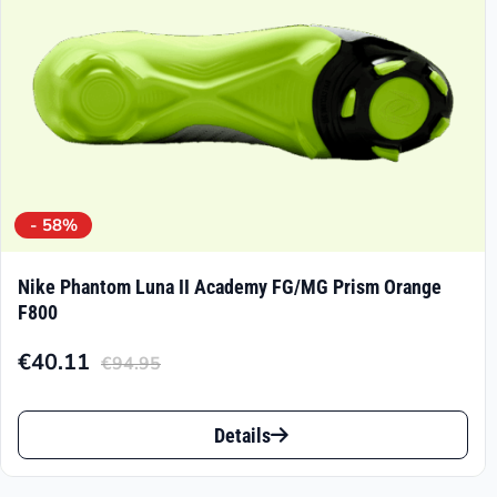
der
Produktseite
gewählt
werden
- 58%
Nike Phantom Luna II Academy FG/MG Prism Orange
F800
€
40.11
€
94.95
Aktueller
Ursprünglicher
Preis
Preis
Dieses
ist:
war:
Details
Produkt
€40.11.
€94.95
weist