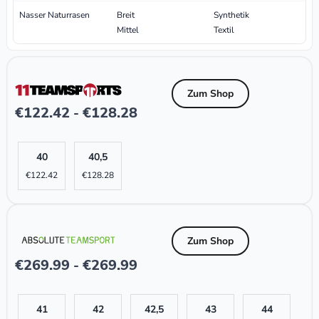
Nasser Naturrasen
Breit
Synthetik
Mittel
Textil
Zum Shop
€
122.42
€
128.28
-
40
40,5
€
122.42
€
128.28
Zum Shop
€
269.99
€
269.99
-
41
42
42,5
43
44