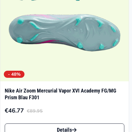
- 48%
Nike Air Zoom Mercurial Vapor XVI Academy FG/MG
Prism Blau F301
€
46.77
€
89.95
Aktueller
Ursprünglicher
Preis
Preis
Dieses
ist:
war:
Details