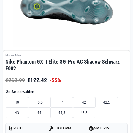
Marke: Nike
Nike Phantom GX II Elite SG-Pro AC Shadow Schwarz
F002
€269.99
€122.42
-55%
Größe auswählen
40
40,5
41
42
42,5
43
44
44,5
45,5
SOHLE
FUßFORM
MATERIAL