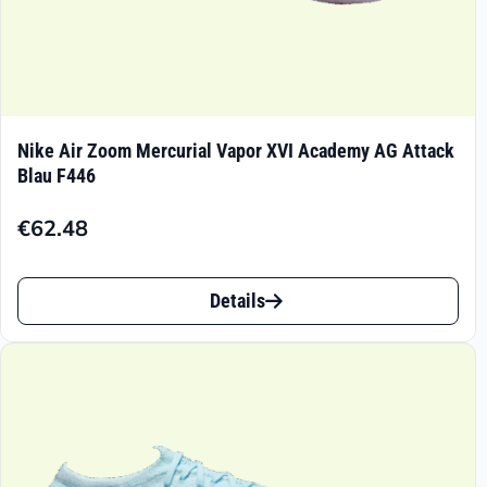
Nike Air Zoom Mercurial Vapor XVI Academy AG Attack
Blau F446
€
62.48
Dieses
Details
Produkt
weist
mehrere
Varianten
auf.