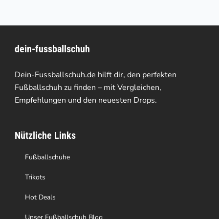
mehrere
Varianten
dein-fussballschuh
auf.
Die
Dein-Fussballschuh.de hilft dir, den perfekten
Optionen
Fußballschuh zu finden – mit Vergleichen,
Empfehlungen und den neuesten Drops.
können
auf
Nützliche Links
der
Produktseite
Fußballschuhe
gewählt
Trikots
werden
Hot Deals
Unser Fußballschuh Blog