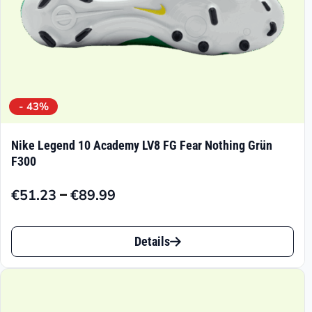
- 43%
Nike Legend 10 Academy LV8 FG Fear Nothing Grün
F300
–
€
51.23
€
89.99
Preisspanne:
€51.23
Dieses
bis
Details
Produkt
€89.99
weist
mehrere