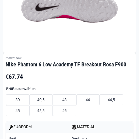
Marke: Nike
Nike Phantom 6 Low Academy TF Breakout Rosa F900
€67.74
Größe auswählen
39
40,5
43
44
44,5
45
45,5
46
FUßFORM
MATERIAL
Breit
Synthetik