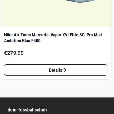
Nike Air Zoom Mercurial Vapor XVI Elite SG-Pro Mad
Ambition Blau F400
€
279.99
Dieses
Details
Produkt
weist
mehrere
Varianten
dein-fussballschuh
auf.