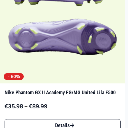
auf
der
Produktseite
gewählt
werden
- 60%
Nike Phantom GX II Academy FG/MG United Lila F500
–
€
35.98
€
89.99
Preisspanne:
€35.98
Dieses
bis
Details