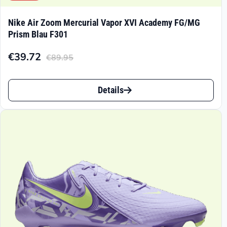
Nike Air Zoom Mercurial Vapor XVI Academy FG/MG
Prism Blau F301
€
39.72
€
89.95
Aktueller
Ursprünglicher
Preis
Preis
Dieses
ist:
war:
Details
Produkt
€39.72.
€89.95
weist
mehrere
Varianten
auf.
Die
Optionen
können