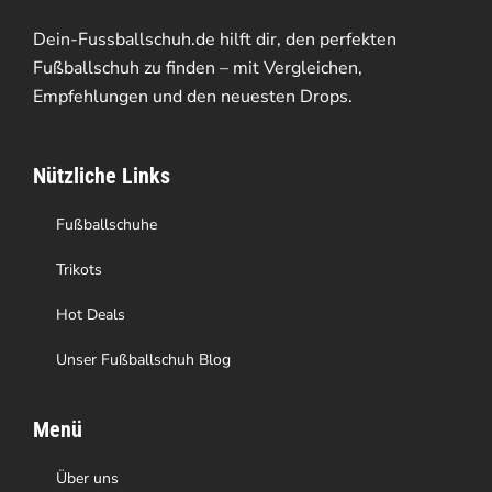
Die
Dein-Fussballschuh.de hilft dir, den perfekten
Optionen
Fußballschuh zu finden – mit Vergleichen,
Empfehlungen und den neuesten Drops.
können
auf
Nützliche Links
der
Produktseite
Fußballschuhe
gewählt
Trikots
werden
Hot Deals
Unser Fußballschuh Blog
Menü
Über uns