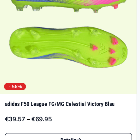
können
auf
der
Produktseite
gewählt
werden
- 56%
adidas F50 League FG/MG Celestial Victory Blau
–
€
39.57
€
69.95
Preisspanne:
€39.57
Dieses
bis