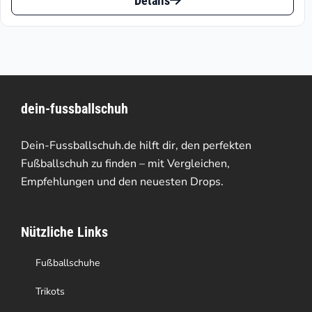
Details
Produkt
€69.95
weist
mehrere
Varianten
dein-fussballschuh
auf.
Die
Dein-Fussballschuh.de hilft dir, den perfekten
Optionen
Fußballschuh zu finden – mit Vergleichen,
Empfehlungen und den neuesten Drops.
können
auf
Nützliche Links
der
Produktseite
Fußballschuhe
gewählt
Trikots
werden