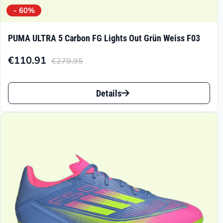
- 60%
PUMA ULTRA 5 Carbon FG Lights Out Grün Weiss F03
€
110.91
€
279.95
Aktueller
Ursprünglicher
Preis
Preis
Dieses
ist:
war:
Details
Produkt
€110.91.
€279.95
weist
mehrere
Varianten
auf.
Die
Optionen