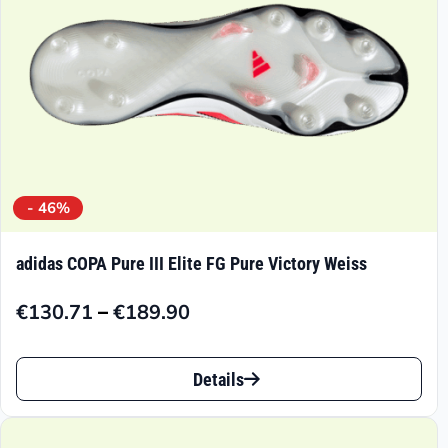
der
Produktseite
gewählt
werden
- 46%
adidas COPA Pure III Elite FG Pure Victory Weiss
–
€
130.71
€
189.90
Preisspanne:
€130.71
Dieses
bis
Details
Produkt
€189.90
weist