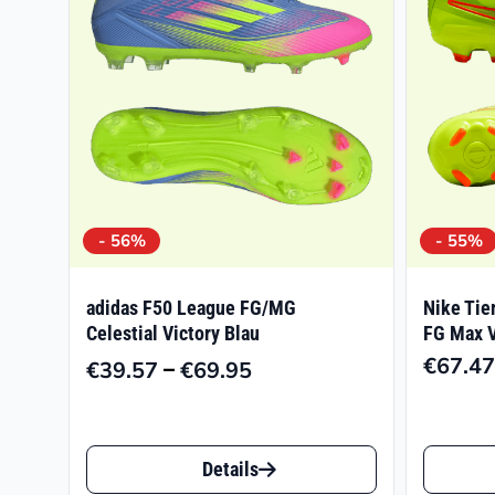
- 56%
- 55%
adidas F50 League FG/MG
Nike Tie
Celestial Victory Blau
FG Max V
€
67.47
–
€
39.57
€
69.95
Preisspanne:
€39.57
bis
Dieses
Dieses
€69.95
Details
Produkt
Produk