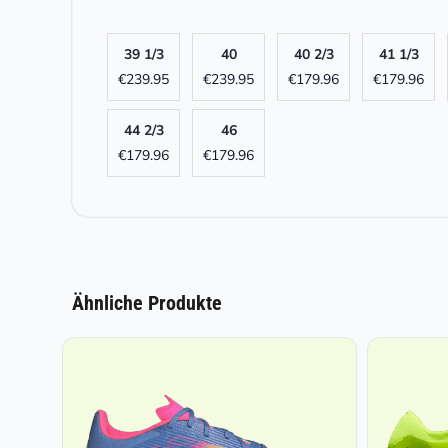
39 1/3
40
40 2/3
41 1/3
€
239.95
€
239.95
€
179.96
€
179.96
44 2/3
46
€
179.96
€
179.96
Ähnliche Produkte