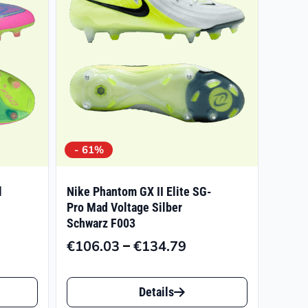
- 61%
l
Nike Phantom GX II Elite SG-
Pro Mad Voltage Silber
Schwarz F003
isspanne:
–
€
106.03
€
134.79
Preisspanne:
0.00
€106.03
Dieses
bis
0.00
Details
Produkt