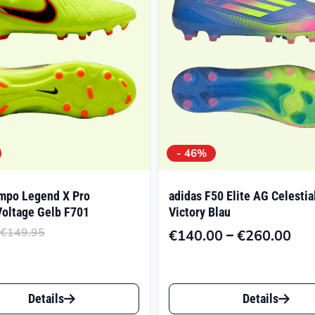
- 46%
mpo Legend X Pro
adidas F50 Elite AG Celestia
oltage Gelb F701
Victory Blau
€
149.95
–
€
140.00
€
260.00
Ursprünglicher
Aktueller
Pre
Preis
Preis
€14
war:
ist:
bis
Dieses
€149.95
€67.47.
€26
Details
Details
t
Produkt