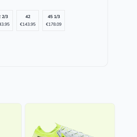
 2/3
42
45 1/3
43.95
€
143.95
€
178.09