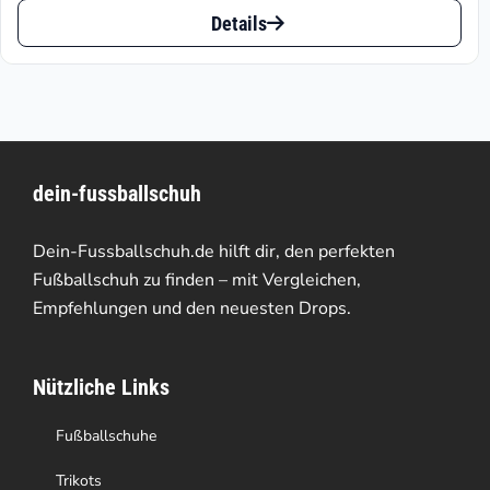
Dieses
bis
Details
Produkt
€79.90
weist
mehrere
Varianten
dein-fussballschuh
auf.
Die
Dein-Fussballschuh.de hilft dir, den perfekten
Optionen
Fußballschuh zu finden – mit Vergleichen,
Empfehlungen und den neuesten Drops.
können
auf
Nützliche Links
der
Produktseite
Fußballschuhe
gewählt
Trikots