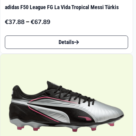
adidas F50 League FG La Vida Tropical Messi Türkis
–
€
37.88
€
67.89
Preisspanne:
€37.88
Dieses
bis
Details
Produkt
€67.89
weist
mehrere
Varianten
auf.
Die
Optionen
können
auf