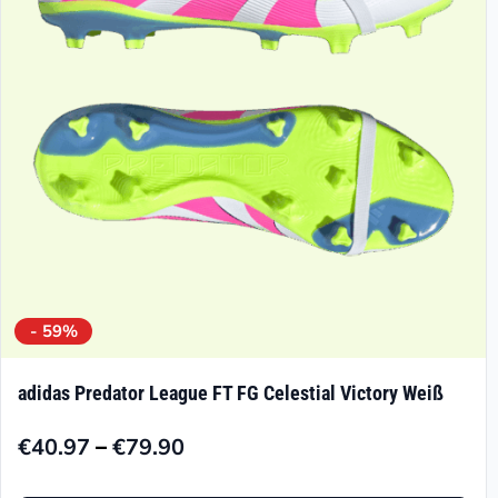
können
auf
der
Produktseite
gewählt
werden
- 59%
adidas Predator League FT FG Celestial Victory Weiß
–
€
40.97
€
79.90
Preisspanne:
€40.97