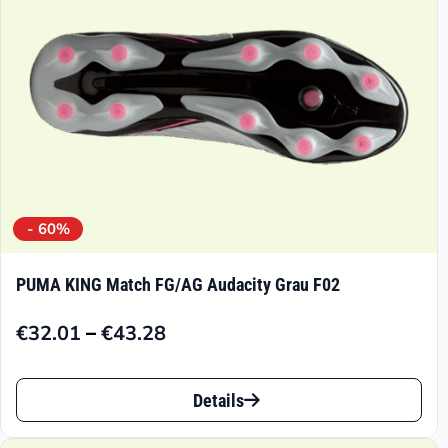
der
Produktseite
gewählt
werden
- 60%
PUMA KING Match FG/AG Audacity Grau F02
–
€
32.01
€
43.28
Preisspanne:
€32.01
Dieses
bis
Details
Produkt
€43.28