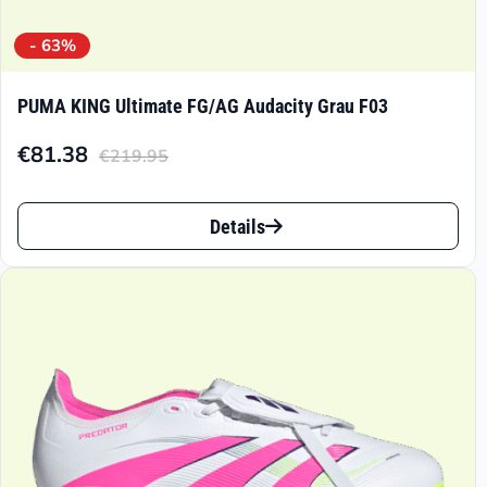
- 63%
PUMA KING Ultimate FG/AG Audacity Grau F03
€
81.38
€
219.95
Aktueller
Ursprünglicher
Preis
Preis
Dieses
ist:
war:
Details
Produkt
€81.38.
€219.95
weist
mehrere
Varianten
auf.
Die
Optionen