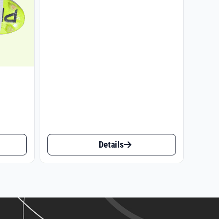
€139.95
isspanne:
0.00
Dieses
Details
Produkt
4.00
weist
mehrere
Varianten