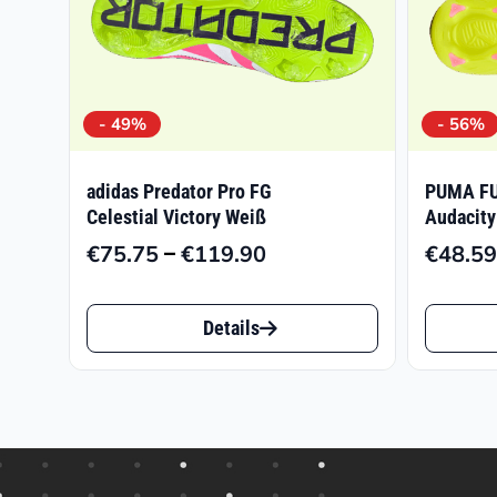
- 49%
- 56%
adidas Predator Pro FG
PUMA FU
Celestial Victory Weiß
Audacity
–
€
75.75
€
119.90
€
48.59
Preisspanne:
€75.75
Dieses
Dieses
bis
Details
Produkt
Produk
€119.90
weist
weist
mehrere
mehrer
Varianten
Varian