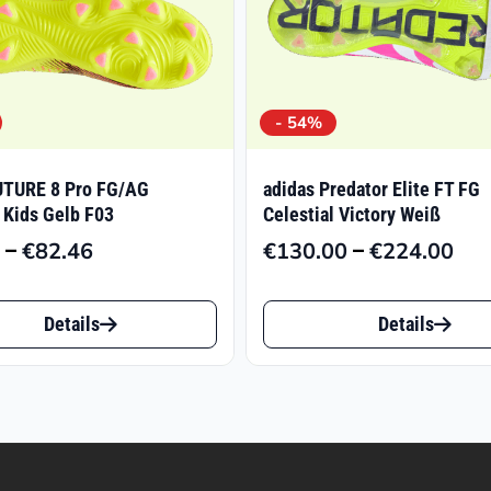
- 54%
TURE 8 Pro FG/AG
adidas Predator Elite FT FG
 Kids Gelb F03
Celestial Victory Weiß
–
–
€
82.46
€
130.00
€
224.00
Preisspanne:
Pre
€48.59
€13
Dieses
bis
bis
Details
Details
t
Produkt
€82.46
€22
weist
e
mehrere
ten
Varianten