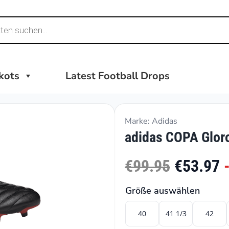
ikots
Latest Football Drops
Marke: Adidas
adidas COPA Gloro
€99.95
€53.97
Größe auswählen
40
41 1/3
42