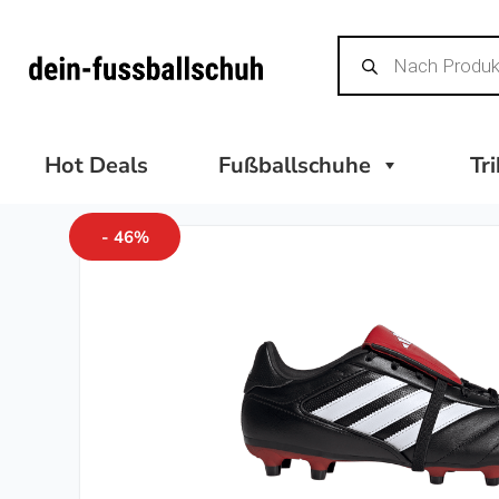
Zum
Products
Inhalt
search
springen
Hot Deals
Fußballschuhe
Tr
- 46%