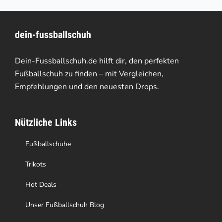
mehrere
Varianten
dein-fussballschuh
auf.
Die
Dein-Fussballschuh.de hilft dir, den perfekten
Optionen
Fußballschuh zu finden – mit Vergleichen,
Empfehlungen und den neuesten Drops.
können
auf
Nützliche Links
der
Produktseite
Fußballschuhe
gewählt
Trikots
werden
Hot Deals
Unser Fußballschuh Blog