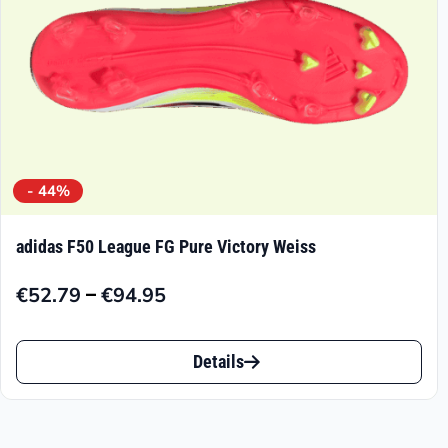
Produktseite
gewählt
werden
- 44%
adidas F50 League FG Pure Victory Weiss
–
€
52.79
€
94.95
Preisspanne:
€52.79
Dieses
bis
Details
Produkt
€94.95
weist