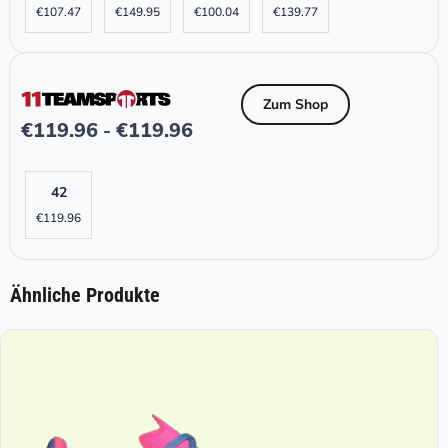
€
107.47
€
149.95
€
100.04
€
139.77
Zum Shop
€
119.96
€
119.96
-
42
€
119.96
Ähnliche Produkte