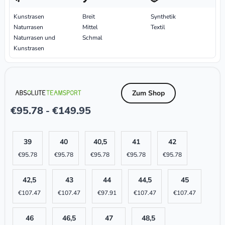
Kunstrasen
Breit
Synthetik
Naturrasen
Mittel
Textil
Naturrasen und
Schmal
Kunstrasen
Zum Shop
€
95.78
€
149.95
-
39
40
40,5
41
42
€
95.78
€
95.78
€
95.78
€
95.78
€
95.78
42,5
43
44
44,5
45
€
107.47
€
107.47
€
97.91
€
107.47
€
107.47
46
46,5
47
48,5