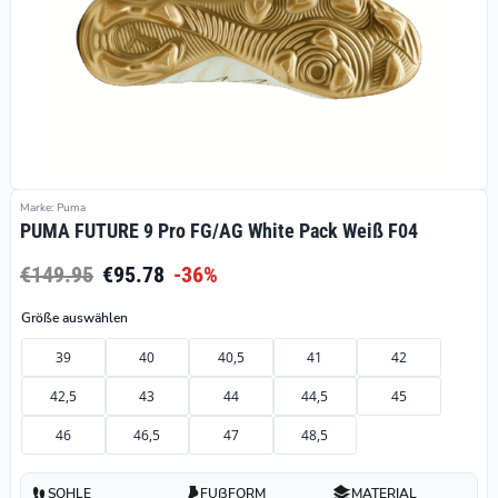
Marke: Puma
PUMA FUTURE 9 Pro FG/AG White Pack Weiß F04
€149.95
€95.78
-36%
Größe auswählen
39
40
40,5
41
42
42,5
43
44
44,5
45
46
46,5
47
48,5
SOHLE
FUßFORM
MATERIAL