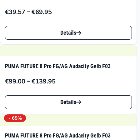
–
€
39.57
€
69.95
Preisspanne:
€39.57
Dieses
bis
Details
Produkt
€69.95
weist
mehrere
PUMA FUTURE 8 Pro FG/AG Audacity Gelb F03
Varianten
–
€
99.00
€
139.95
auf.
Preisspanne:
€99.00
Die
Dieses
bis
Details
Optionen
Produkt
€139.95
können
weist
- 65%
auf
mehrere
PUMA FUTURE 8 Pro FG/AG Audacity Gelb F03
der