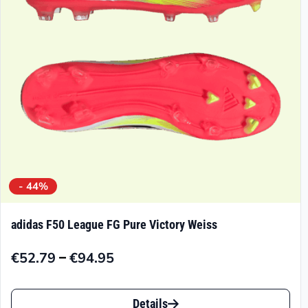
können
auf
der
Produktseite
gewählt
werden
- 44%
adidas F50 League FG Pure Victory Weiss
–
€
52.79
€
94.95
Preisspanne:
€52.79
Dieses
bis
Details