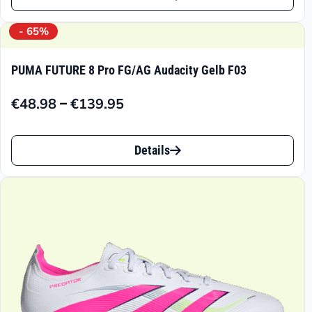
Produkt
€94.95
weist
- 65%
mehrere
PUMA FUTURE 8 Pro FG/AG Audacity Gelb F03
Varianten
–
€
48.98
€
139.95
auf.
Preisspanne:
€48.98
Die
Dieses
bis
Details
Optionen
Produkt
€139.95
können
weist
auf
mehrere
der
Varianten
Produktseite
auf.
gewählt
Die
werden
Optionen