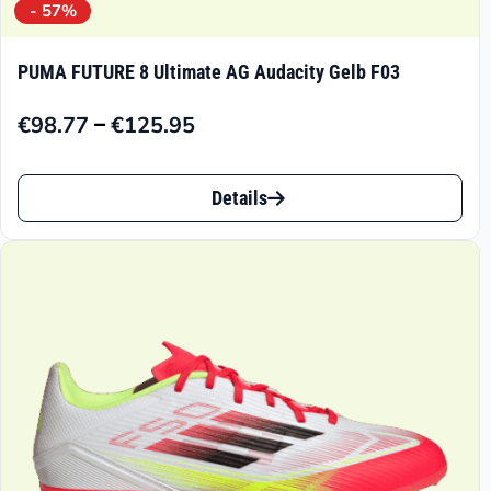
- 57%
PUMA FUTURE 8 Ultimate AG Audacity Gelb F03
–
€
98.77
€
125.95
Preisspanne:
€98.77
Dieses
bis
Details
Produkt
€125.95
weist
mehrere
Varianten
auf.
Die
Optionen