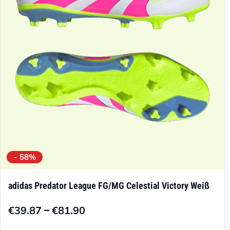
können
auf
der
Produktseite
gewählt
werden
- 58%
adidas Predator League FG/MG Celestial Victory Weiß
–
€
39.87
€
81.90
Preisspanne:
€39.87