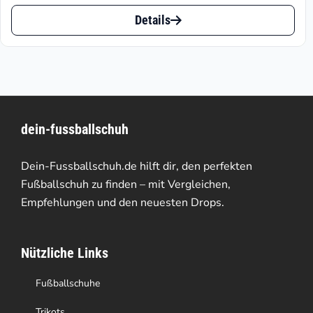
Dieses
bis
Details
Produkt
€81.90
weist
mehrere
Varianten
dein-fussballschuh
auf.
Die
Dein-Fussballschuh.de hilft dir, den perfekten
Optionen
Fußballschuh zu finden – mit Vergleichen,
Empfehlungen und den neuesten Drops.
können
auf
Nützliche Links
der
Produktseite
Fußballschuhe
gewählt
Trikots