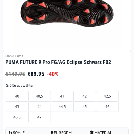
Marke: Puma
PUMA FUTURE 9 Pro FG/AG Eclipse Schwarz F02
€149.95
€89.95
-40%
Größe auswählen
40
40,5
41
42
42,5
43
44
44,5
45
46
46,5
47
SOHLE
FUßFORM
MATERIAL