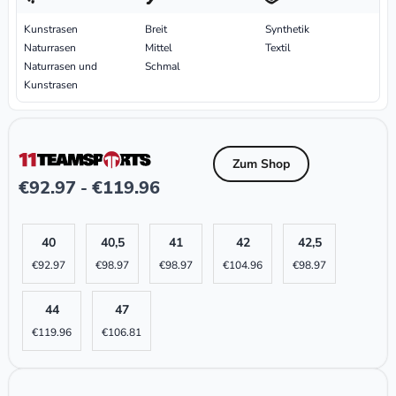
Kunstrasen
Breit
Synthetik
Naturrasen
Mittel
Textil
Naturrasen und
Schmal
Kunstrasen
Zum Shop
€
92.97
€
119.96
-
40
40,5
41
42
42,5
€
92.97
€
98.97
€
98.97
€
104.96
€
98.97
44
47
€
119.96
€
106.81