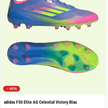
Die
Optionen
können
auf
der
Produktseite
gewählt
werden
- 46%
adidas F50 Elite AG Celestial Victory Blau