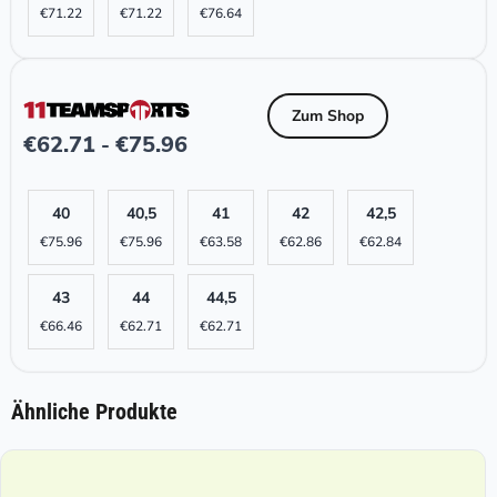
€
71.22
€
71.22
€
76.64
Zum Shop
€
62.71
€
75.96
-
40
40,5
41
42
42,5
€
75.96
€
75.96
€
63.58
€
62.86
€
62.84
43
44
44,5
€
66.46
€
62.71
€
62.71
Ähnliche Produkte