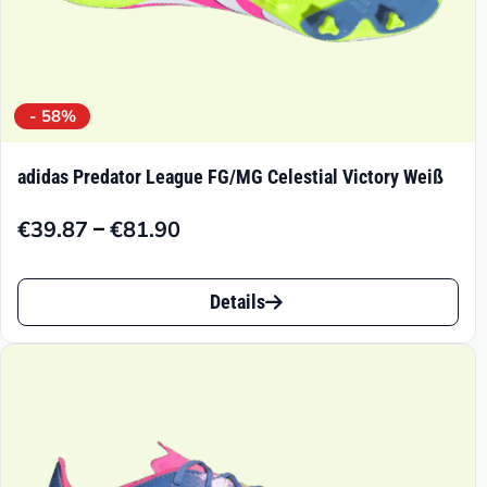
werden
- 58%
adidas Predator League FG/MG Celestial Victory Weiß
–
€
39.87
€
81.90
Preisspanne:
€39.87
Dieses
bis
Details
Produkt
€81.90
weist
mehrere
Varianten
auf.