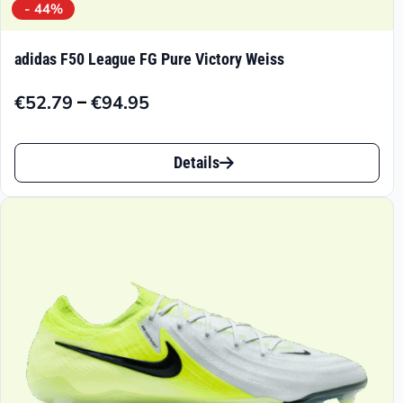
- 44%
adidas F50 League FG Pure Victory Weiss
–
€
52.79
€
94.95
Preisspanne:
€52.79
Dieses
bis
Details
Produkt
€94.95
weist
mehrere
Varianten
auf.
Die
Optionen