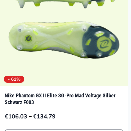
können
auf
der
Produktseite
gewählt
werden
- 61%
Nike Phantom GX II Elite SG-Pro Mad Voltage Silber
Schwarz F003
–
€
106.03
€
134.79
Preisspanne:
€106.03
Dieses