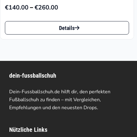
–
€
140.00
€
260.00
Preisspanne:
€140.00
Dieses
bis
Details
Produkt
€260.00
weist
mehrere
Varianten
dein-fussballschuh
auf.
Die
Dein-Fussballschuh.de hilft dir, den perfekten
Optionen
Fußballschuh zu finden – mit Vergleichen,
Empfehlungen und den neuesten Drops.
können
auf
Nützliche Links
der