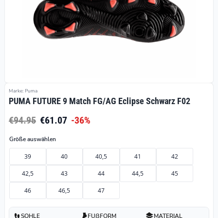
Marke: Puma
PUMA FUTURE 9 Match FG/AG Eclipse Schwarz F02
€94.95
€61.07
-36%
Größe auswählen
39
40
40,5
41
42
42,5
43
44
44,5
45
46
46,5
47
SOHLE
FUßFORM
MATERIAL