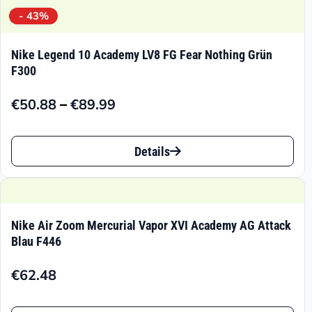
- 43%
Nike Legend 10 Academy LV8 FG Fear Nothing Grün
F300
–
€
50.88
€
89.99
Preisspanne:
€50.88
Dieses
bis
Details
Produkt
€89.99
weist
mehrere
Nike Air Zoom Mercurial Vapor XVI Academy AG Attack
Varianten
Blau F446
auf.
€
62.48
Die
Dieses