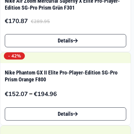
Nike Air Zoom Mercurial Superfly X Elite Pro-Player-
Edition SG-Pro Prism Grün F301
€
170.87
€
289.95
Aktueller
Ursprünglicher
Preis
Preis
Dieses
ist:
war:
Details
Produkt
€170.87.
€289.95
weist
- 42%
mehrere
Nike Phantom GX II Elite Pro-Player-Edition SG-Pro
Varianten
Prism Orange F800
auf.
–
€
152.07
€
194.96
Preisspanne:
Die
€152.07
Dieses
Optionen
bis
Details
Produkt
können
€194.96
weist
auf