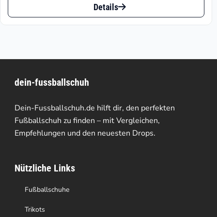
Optionen
Details
Produkt
können
weist
auf
mehrere
der
Varianten
Produktseite
dein-fussballschuh
auf.
gewählt
Die
werden
Dein-Fussballschuh.de hilft dir, den perfekten
Optionen
Fußballschuh zu finden – mit Vergleichen,
Empfehlungen und den neuesten Drops.
können
auf
Nützliche Links
der
Produktseite
Fußballschuhe
gewählt
Trikots