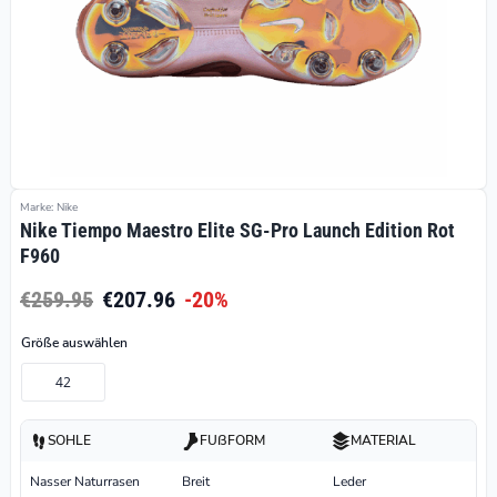
Marke: Nike
Nike Tiempo Maestro Elite SG-Pro Launch Edition Rot
F960
€259.95
€207.96
-20%
Größe auswählen
42
SOHLE
FUßFORM
MATERIAL
Nasser Naturrasen
Breit
Leder