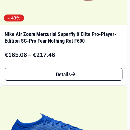
- 43%
Nike Air Zoom Mercurial Superfly X Elite Pro-Player-
Edition SG-Pro Fear Nothing Rot F600
–
€
165.06
€
217.46
Preisspanne:
€165.06
Dieses
bis
Details
Produkt
€217.46
weist
mehrere
Varianten
auf.