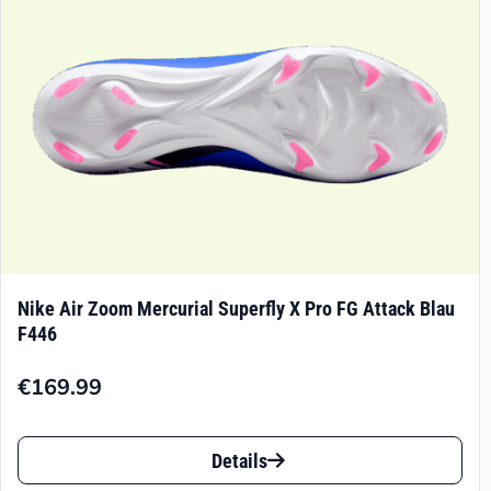
der
Produktseite
gewählt
werden
Nike Air Zoom Mercurial Superfly X Pro FG Attack Blau
F446
€
169.99
Dieses
Details
Produkt