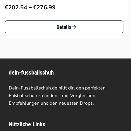
–
€
202.54
€
276.99
Preisspanne:
€202.54
Dieses
bis
Details
Produkt
€276.99
weist
mehrere
Varianten
dein-fussballschuh
auf.
Die
Dein-Fussballschuh.de hilft dir, den perfekten
Optionen
Fußballschuh zu finden – mit Vergleichen,
Empfehlungen und den neuesten Drops.
können
auf
Nützliche Links
der