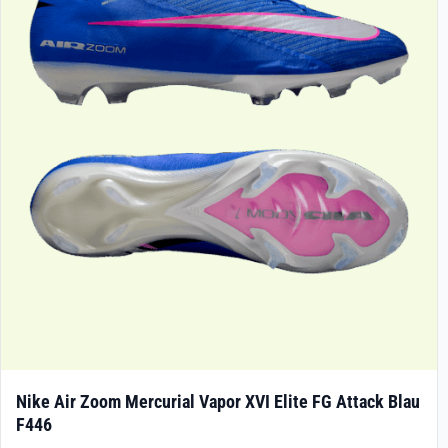
Die
Optionen
können
auf
der
Produktseite
gewählt
werden
Nike Air Zoom Mercurial Vapor XVI Elite FG Attack Blau
F446