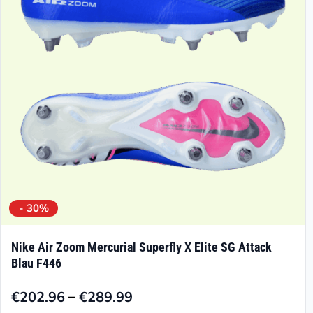
können
auf
der
Produktseite
gewählt
werden
- 30%
Nike Air Zoom Mercurial Superfly X Elite SG Attack
Blau F446
–
€
202.96
€
289.99
Preisspanne: