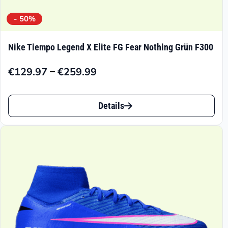
- 50%
Nike Tiempo Legend X Elite FG Fear Nothing Grün F300
–
€
129.97
€
259.99
Preisspanne:
€129.97
Dieses
bis
Details
Produkt
€259.99
weist
mehrere
Varianten
auf.
Die
Optionen