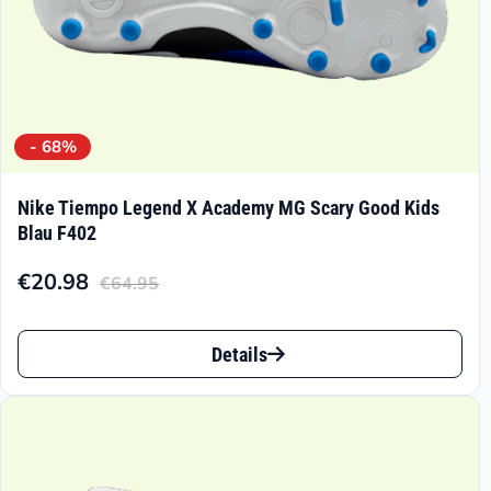
gewählt
werden
- 68%
Nike Tiempo Legend X Academy MG Scary Good Kids
Blau F402
€
20.98
€
64.95
Aktueller
Ursprünglicher
Preis
Preis
Dieses
ist:
war:
Details
Produkt
€20.98.
€64.95
weist
mehrere
Varianten