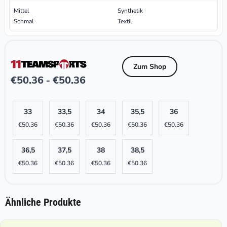
Mittel
Synthetik
Schmal
Textil
Zum Shop
€
50.36
€
50.36
-
33
33,5
34
35,5
36
€
50.36
€
50.36
€
50.36
€
50.36
€
50.36
36,5
37,5
38
38,5
€
50.36
€
50.36
€
50.36
€
50.36
Ähnliche Produkte