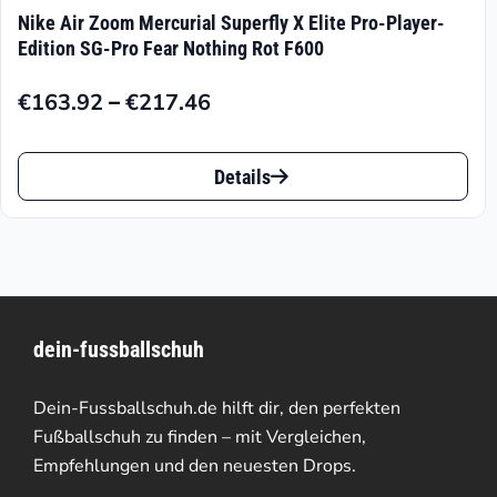
Nike Air Zoom Mercurial Superfly X Elite Pro-Player-
Edition SG-Pro Fear Nothing Rot F600
–
€
163.92
€
217.46
Preisspanne:
€163.92
Dieses
bis
Details
Produkt
€217.46
weist
mehrere
Varianten
dein-fussballschuh
auf.
Die
Dein-Fussballschuh.de hilft dir, den perfekten
Optionen
Fußballschuh zu finden – mit Vergleichen,
Empfehlungen und den neuesten Drops.
können