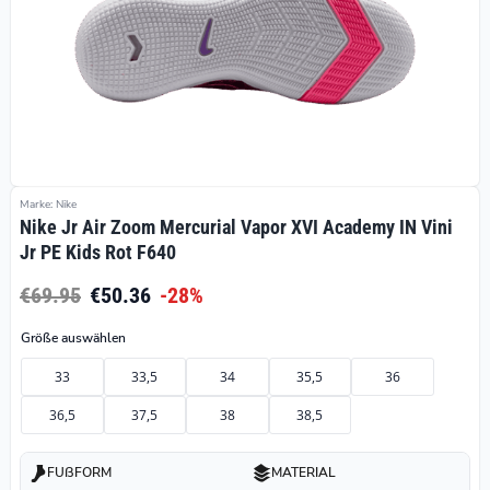
Marke: Nike
Nike Jr Air Zoom Mercurial Vapor XVI Academy IN Vini
Jr PE Kids Rot F640
€69.95
€50.36
-28%
Größe auswählen
33
33,5
34
35,5
36
36,5
37,5
38
38,5
FUßFORM
MATERIAL