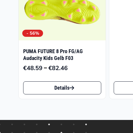
- 56%
PUMA FUTURE 8 Pro FG/AG
Audacity Kids Gelb F03
–
€
48.59
€
82.46
Preisspanne:
€48.59
Dieses
Dieses
bis
Details
Produkt
Produk
€82.46
weist
weist
mehrere
mehrer
Varianten
Varian