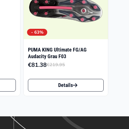
.95
- 63%
PUMA KING Ultimate FG/AG
Audacity Grau F03
€
81.38
€
219.95
Ursprünglicher
Aktueller
Preis
Preis
Dieses
war:
ist:
Details
Produkt
€219.95
€81.38.
weist
mehrere
Varianten