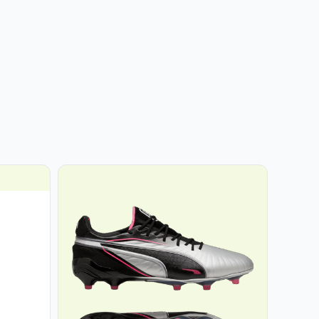
sspanne:
98