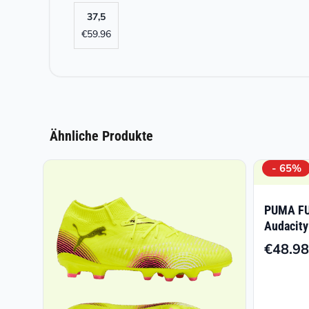
37,5
€
59.96
Ähnliche Produkte
- 65%
PUMA FU
Audacity
€
48.98