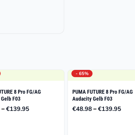
- 65%
TURE 8 Pro FG/AG
PUMA FUTURE 8 Pro FG/AG
 Gelb F03
Audacity Gelb F03
–
–
€
139.95
€
48.98
€
139.95
Preisspanne:
Prei
€48.98
€48.
bis
bis