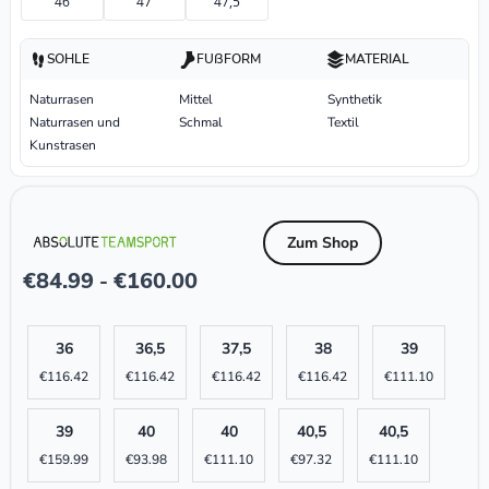
46
47
47,5
SOHLE
FUßFORM
MATERIAL
Naturrasen
Mittel
Synthetik
Naturrasen und
Schmal
Textil
Kunstrasen
Zum Shop
€
84.99
€
160.00
-
36
36,5
37,5
38
39
€
116.42
€
116.42
€
116.42
€
116.42
€
111.10
39
40
40
40,5
40,5
€
159.99
€
93.98
€
111.10
€
97.32
€
111.10