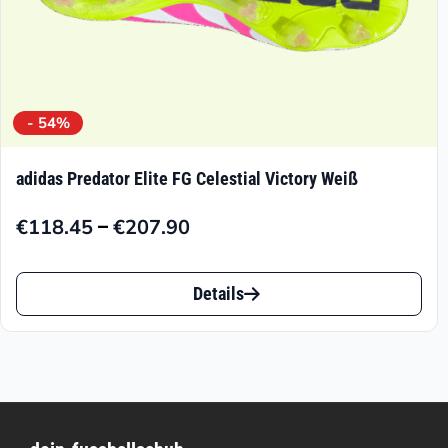
werden
- 54%
adidas Predator Elite FG Celestial Victory Weiß
–
€
118.45
€
207.90
Preisspanne:
€118.45
Dieses
bis
Details
Produkt
€207.90
weist
mehrere
Varianten