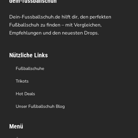
dein-fussballschuh
auf.
Die
Dein-Fussballschuh.de hilft dir, den perfekten
Optionen
Fußballschuh zu finden – mit Vergleichen,
Empfehlungen und den neuesten Drops.
können
auf
Nützliche Links
der
Produktseite
Fußballschuhe
gewählt
Trikots
werden
Hot Deals
Unser Fußballschuh Blog
Menü