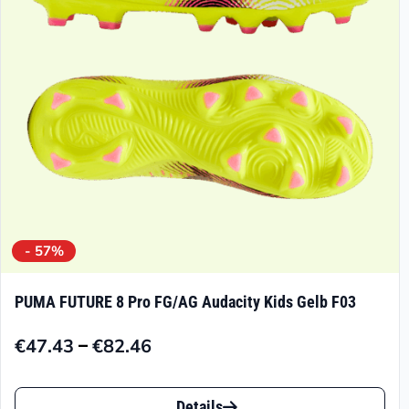
- 57%
PUMA FUTURE 8 Pro FG/AG Audacity Kids Gelb F03
–
€
47.43
€
82.46
Preisspanne:
€47.43
Dieses
bis
Details