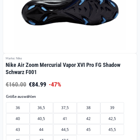
Marke: Nike
Nike Air Zoom Mercurial Vapor XVI Pro FG Shadow
Schwarz F001
€160.00
€84.99
-47%
Größe auswählen
36
36,5
37,5
38
39
40
40,5
41
42
42,5
43
44
44,5
45
45,5