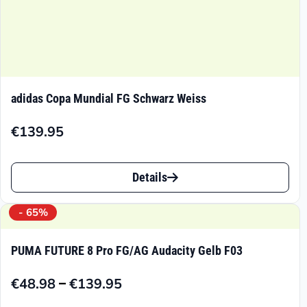
adidas Copa Mundial FG Schwarz Weiss
€
139.95
Dieses
Details
Produkt
weist
- 65%
mehrere
PUMA FUTURE 8 Pro FG/AG Audacity Gelb F03
Varianten
–
€
48.98
€
139.95
auf.
Preisspanne: