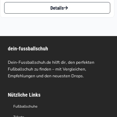
€129.97
Dieses
bis
Details
Produkt
€259.99
weist
mehrere
Varianten
dein-fussballschuh
auf.
Die
Dein-Fussballschuh.de hilft dir, den perfekten
Optionen
Fußballschuh zu finden – mit Vergleichen,
Empfehlungen und den neuesten Drops.
können
auf
Nützliche Links
der
Produktseite
Fußballschuhe
gewählt