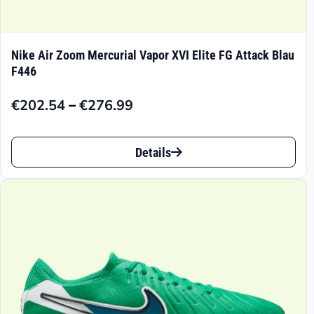
Nike Air Zoom Mercurial Vapor XVI Elite FG Attack Blau
F446
–
€
202.54
€
276.99
Preisspanne:
€202.54
Dieses
bis
Details
Produkt
€276.99
weist
mehrere
Varianten
auf.
Die