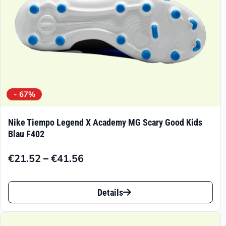
Produktseite
gewählt
werden
- 67%
Nike Tiempo Legend X Academy MG Scary Good Kids
Blau F402
–
€
21.52
€
41.56
Preisspanne:
€21.52
Dieses
bis
Details
Produkt
€41.56
weist