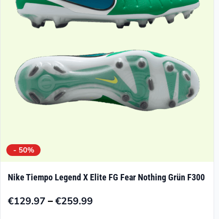
Optionen
können
auf
der
Produktseite
gewählt
werden
- 50%
Nike Tiempo Legend X Elite FG Fear Nothing Grün F300
–
€
129.97
€
259.99
Preisspanne: