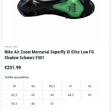
Marke: Nike
Nike Air Zoom Mercurial Superfly XI Elite Low FG
Shadow Schwarz F001
€231.99
Größe auswählen
39
40
40,5
41
42
42,5
43
44
44,5
45
45,5
46
47