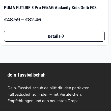
PUMA FUTURE 8 Pro FG/AG Audacity Kids Gelb F03
–
€
48.59
€
82.46
Preisspanne:
€48.59
Dieses
bis
Details
Produkt
€82.46
weist
mehrere
Varianten
dein-fussballschuh
auf.
Die
Dein-Fussballschuh.de hilft dir, den perfekten
Optionen
Fußballschuh zu finden – mit Vergleichen,
Empfehlungen und den neuesten Drops.
können