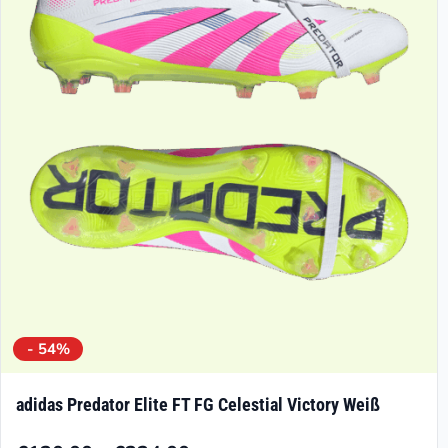
Die
Optionen
können
auf
der
Produktseite
gewählt
werden
- 54%
adidas Predator Elite FT FG Celestial Victory Weiß