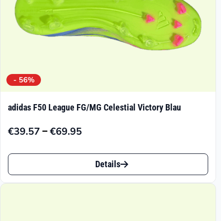
gewählt
werden
- 56%
adidas F50 League FG/MG Celestial Victory Blau
–
€
39.57
€
69.95
Preisspanne:
€39.57
Dieses
bis
Details
Produkt
€69.95
weist
mehrere