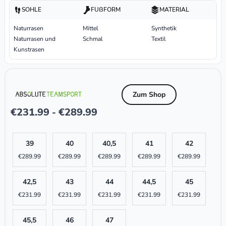
SOHLE
FUßFORM
MATERIAL
Naturrasen
Mittel
Synthetik
Naturrasen und
Schmal
Textil
Kunstrasen
Zum Shop
€
231.99
€
289.99
-
39
40
40,5
41
42
€
289.99
€
289.99
€
289.99
€
289.99
€
289.99
42,5
43
44
44,5
45
€
231.99
€
231.99
€
231.99
€
231.99
€
231.99
45,5
46
47