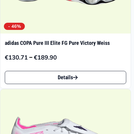
- 46%
adidas COPA Pure III Elite FG Pure Victory Weiss
–
€
130.71
€
189.90
Preisspanne:
€130.71
Dieses
bis
Details
Produkt
€189.90
weist
mehrere
Varianten
auf.