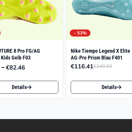
- 53%
TURE 8 Pro FG/AG
Nike Tiempo Legend X Elite
 Kids Gelb F03
AG-Pro Prism Blau F401
€
116.41
–
€
249.95
€
82.46
Ursprü
Aktuel
Preisspanne:
Preis
Preis
€47.97
Dieses
war:
ist:
bis
Details
Details
t
Produkt
€249.9
€116.4
€82.46
weist
e
mehrere
ten
Varianten