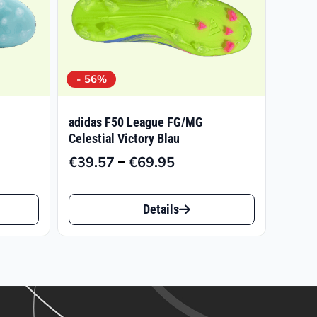
- 56%
adidas F50 League FG/MG
Celestial Victory Blau
–
€
39.57
€
69.95
nglicher
ler
Preisspanne:
€39.57
Dieses
bis
Details
Produkt
5
1.
€69.95
weist
mehrere
Varianten