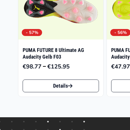
- 57%
- 56%
PUMA FUTURE 8 Ultimate AG
PUMA FU
Audacity Gelb F03
Audacity
–
€
98.77
€
125.95
€
47.97
Preisspanne:
€98.77
Dieses
Dieses
bis
Details
Produkt
Produk
€125.95
weist
weist
mehrere
mehrer
Varianten
Varian