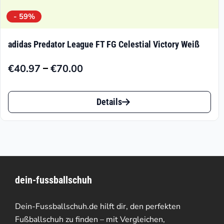
- 59%
adidas Predator League FT FG Celestial Victory Weiß
–
€
40.97
€
70.00
Preisspanne:
€40.97
Dieses
bis
Details
Produkt
€70.00
weist
mehrere
Varianten
dein-fussballschuh
auf.
Die
Dein-Fussballschuh.de hilft dir, den perfekten
Optionen
Fußballschuh zu finden – mit Vergleichen,