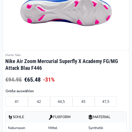
Marke: Nike
Nike Air Zoom Mercurial Superfly X Academy FG/MG
Attack Blau F446
€94.95
€65.48
-31%
Größe auswählen
41
42
44,5
45
47,5
SOHLE
FUßFORM
MATERIAL
Naturrasen
Mittel
Synthetik