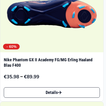
Produktseite
gewählt
werden
- 60%
Nike Phantom GX II Academy FG/MG Erling Haaland
Blau F400
–
€
35.98
€
89.99
Preisspanne:
€35.98
Dieses
bis
Details
Produkt
€89.99
weist