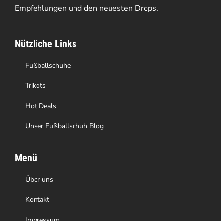
Empfehlungen und den neuesten Drops.
können
auf
Nützliche Links
der
Produktseite
Fußballschuhe
gewählt
Trikots
werden
Hot Deals
Unser Fußballschuh Blog
Menü
Über uns
Kontakt
Impressum