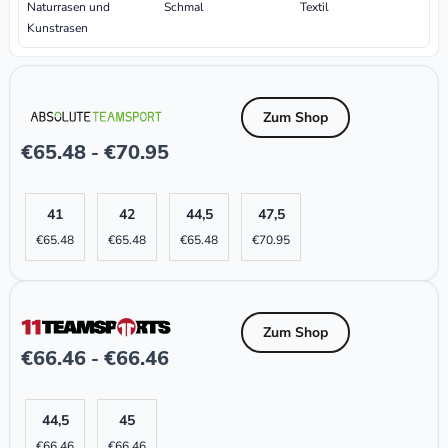
Naturrasen und
Schmal
Textil
Kunstrasen
Zum Shop
€
65.48
€
70.95
-
41
42
44,5
47,5
€
65.48
€
65.48
€
65.48
€
70.95
Zum Shop
€
66.46
€
66.46
-
44,5
45
€
66.46
€
66.46