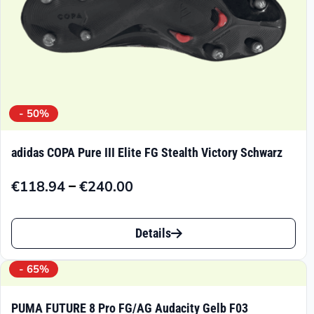
- 50%
adidas COPA Pure III Elite FG Stealth Victory Schwarz
–
€
118.94
€
240.00
Preisspanne:
€118.94
Dieses
bis
Details
Produkt
€240.00
weist
- 65%
mehrere
PUMA FUTURE 8 Pro FG/AG Audacity Gelb F03