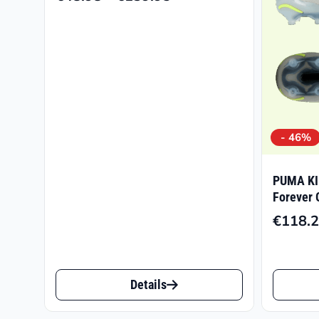
Preisspanne:
€48.98
bis
€139.95
- 46%
PUMA KI
Forever 
€
118.
Dieses
Dieses
Details
Produkt
Produk