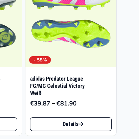
- 58%
-
adidas Predator League
FG/MG Celestial Victory
Weiß
–
€
39.87
€
81.90
isspanne:
Preisspanne:
6.03
€39.87
Dieses
bis
Details
Produkt
4.79
€81.90