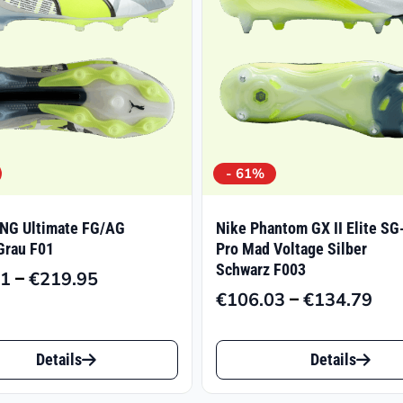
- 61%
NG Ultimate FG/AG
Nike Phantom GX II Elite SG
Grau F01
Pro Mad Voltage Silber
Schwarz F003
–
21
€
219.95
Preisspanne:
–
€
106.03
€
134.79
Pre
€118.21
€10
bis
Dieses
bis
€219.95
Details
Details
t
Produkt
€13