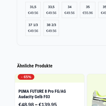
31,5
33,5
34
35
35
€
49.56
€
49.56
€
49.56
€
55.96
€
49
37 1/3
38 2/3
€
49.56
€
49.56
Ähnliche Produkte
- 65%
PUMA FUTURE 8 Pro FG/AG
Audacity Gelb F03
–
€
48.98
€
139.95