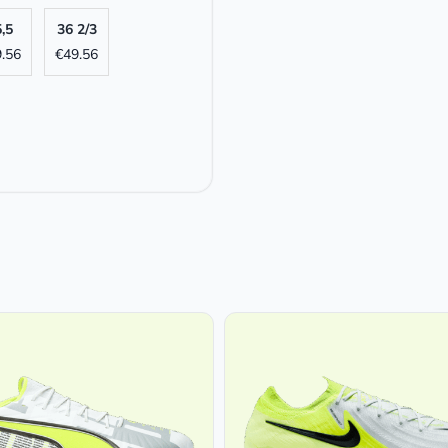
,5
36 2/3
.56
€
49.56