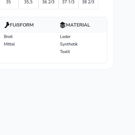
35
35,5
36 2/3
37 1/3
38 2/3
FUßFORM
MATERIAL
Breit
Leder
Mittel
Synthetik
Textil