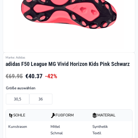
Marke: Adidas
adidas F50 League MG Vivid Horizon Kids Pink Schwarz
€69.95
€40.37
-42%
Größe auswählen
30,5
36
SOHLE
FUßFORM
MATERIAL
Kunstrasen
Mittel
Synthetik
Schmal
Textil