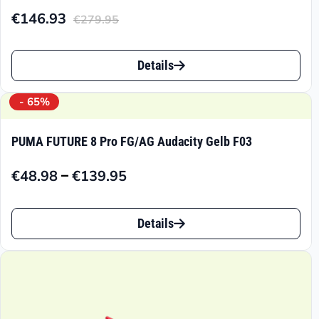
€
146.93
€
279.95
Aktueller
Ursprünglicher
Preis
Preis
Dieses
ist:
war:
Details
Produkt
€146.93.
€279.95
weist
- 65%
mehrere
PUMA FUTURE 8 Pro FG/AG Audacity Gelb F03
Varianten
–
€
48.98
€
139.95
auf.
Preisspanne:
€48.98
Die
Dieses
bis
Details
Optionen
Produkt
€139.95
können
weist
auf
mehrere
der
Varianten