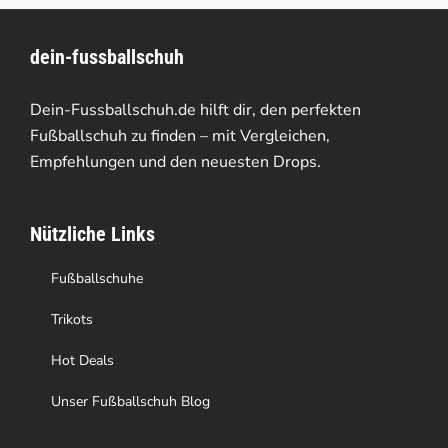
der
Varianten
Produktseite
dein-fussballschuh
auf.
gewählt
Die
Dein-Fussballschuh.de hilft dir, den perfekten
werden
Optionen
Fußballschuh zu finden – mit Vergleichen,
Empfehlungen und den neuesten Drops.
können
auf
Nützliche Links
der
Produktseite
Fußballschuhe
gewählt
Trikots
werden
Hot Deals
Unser Fußballschuh Blog