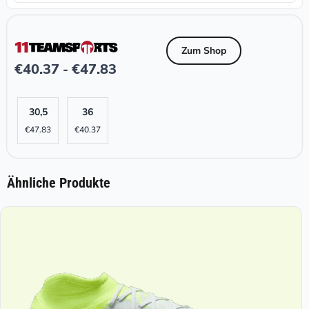
Zum Shop
€
40.37
€
47.83
-
30,5
36
€
47.83
€
40.37
Ähnliche Produkte