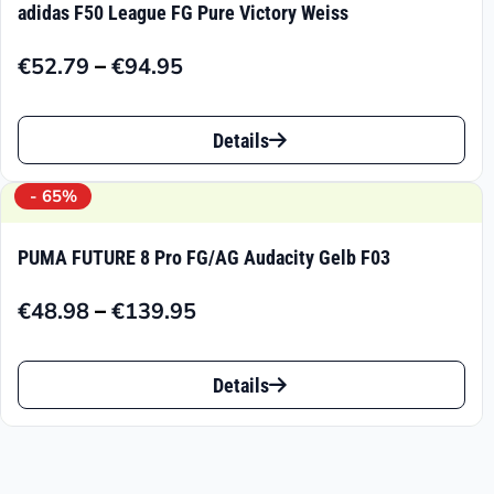
adidas F50 League FG Pure Victory Weiss
–
€
52.79
€
94.95
Preisspanne:
€52.79
Dieses
bis
Details
Produkt
€94.95
weist
- 65%
mehrere
PUMA FUTURE 8 Pro FG/AG Audacity Gelb F03
Varianten
–
€
48.98
€
139.95
auf.
Preisspanne:
€48.98
Die
Dieses
bis
Details
Optionen
Produkt
€139.95
können
weist
auf
mehrere