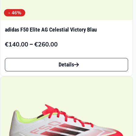
- 46%
adidas F50 Elite AG Celestial Victory Blau
–
€
140.00
€
260.00
Preisspanne:
€140.00
Dieses
bis
Details
Produkt
€260.00
weist
mehrere
Varianten
auf.
Die
Optionen