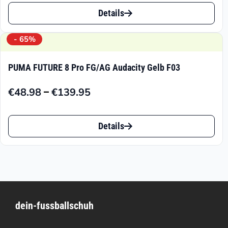
Dieses
bis
Details
Produkt
€94.95
weist
- 65%
mehrere
PUMA FUTURE 8 Pro FG/AG Audacity Gelb F03
Varianten
–
€
48.98
€
139.95
auf.
Preisspanne:
€48.98
Die
Dieses
bis
Details
Optionen
Produkt
€139.95
können
weist
auf
mehrere
der
Varianten
Produktseite
dein-fussballschuh
auf.
gewählt
Die