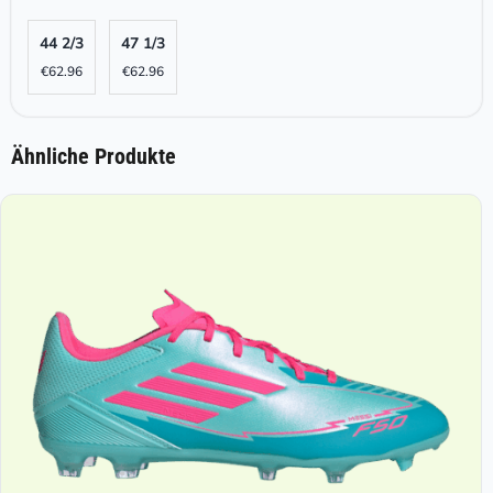
44 2/3
47 1/3
€
62.96
€
62.96
Ähnliche Produkte