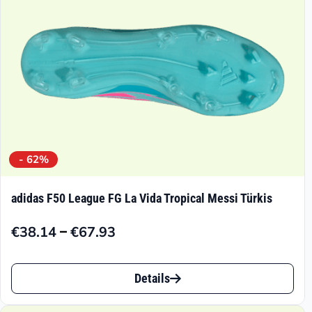
- 62%
adidas F50 League FG La Vida Tropical Messi Türkis
–
€
38.14
€
67.93
Preisspanne:
€38.14
Dieses
bis
Details
Produkt
€67.93