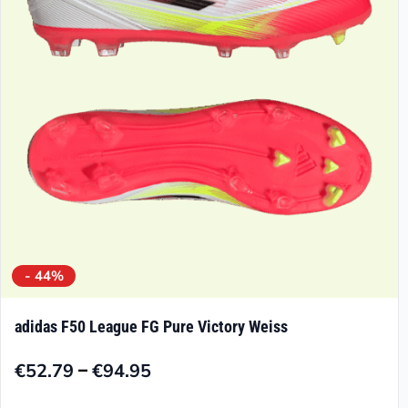
können
auf
der
Produktseite
gewählt
werden
- 44%
adidas F50 League FG Pure Victory Weiss
–
€
52.79
€
94.95
Preisspanne:
€52.79