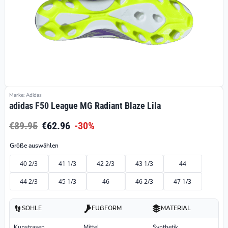
Marke: Adidas
adidas F50 League MG Radiant Blaze Lila
€89.95
€62.96
-30%
Größe auswählen
40 2/3
41 1/3
42 2/3
43 1/3
44
44 2/3
45 1/3
46
46 2/3
47 1/3
SOHLE
FUßFORM
MATERIAL
Kunstrasen
Mittel
Synthetik