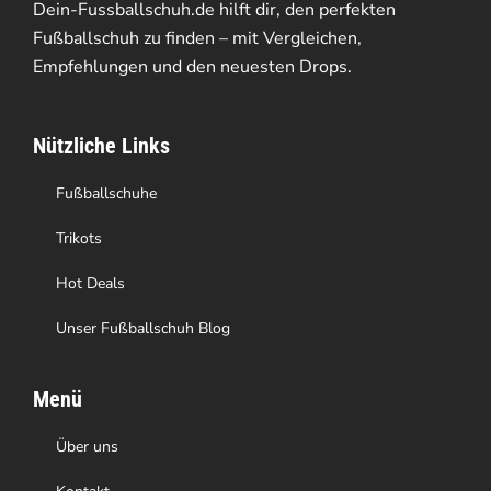
Dein-Fussballschuh.de hilft dir, den perfekten
werden
Optionen
Fußballschuh zu finden – mit Vergleichen,
Empfehlungen und den neuesten Drops.
können
auf
Nützliche Links
der
Produktseite
Fußballschuhe
gewählt
Trikots
werden
Hot Deals
Unser Fußballschuh Blog
Menü
Über uns