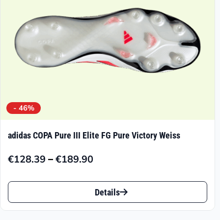
der
Produktseite
gewählt
werden
- 46%
adidas COPA Pure III Elite FG Pure Victory Weiss
–
€
128.39
€
189.90
Preisspanne:
€128.39
Dieses
bis
Details
Produkt
€189.90
weist