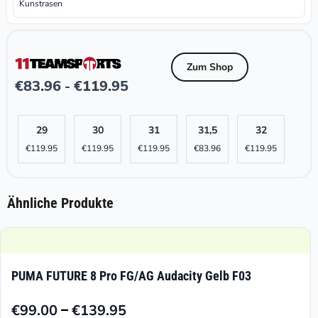
Kunstrasen
Zum Shop
€
83.96
€
119.95
-
29
30
31
31,5
32
€
119.95
€
119.95
€
119.95
€
83.96
€
119.95
Ähnliche Produkte
PUMA FUTURE 8 Pro FG/AG Audacity Gelb F03
–
€
99.00
€
139.95
Preisspanne: