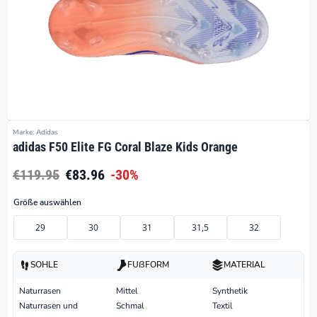
Marke: Adidas
adidas F50 Elite FG Coral Blaze Kids Orange
€119.95
€83.96
-30%
Größe auswählen
29
30
31
31,5
32
SOHLE
FUßFORM
MATERIAL
Naturrasen
Mittel
Synthetik
Naturrasen und
Schmal
Textil