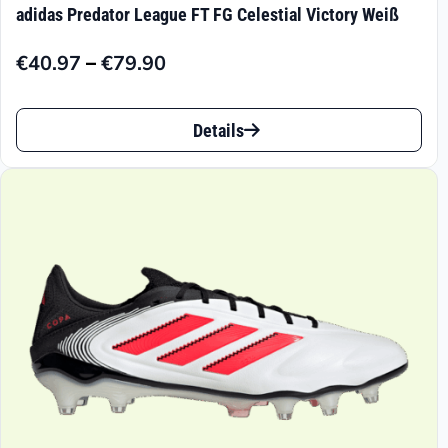
adidas Predator League FT FG Celestial Victory Weiß
–
€
40.97
€
79.90
Preisspanne:
€40.97
Dieses
bis
Details
Produkt
€79.90
weist
mehrere
Varianten
auf.
Die
Optionen
können
auf