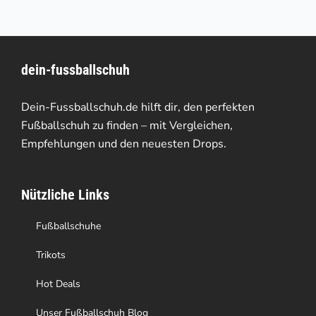
mehrere
Varianten
dein-fussballschuh
auf.
Die
Dein-Fussballschuh.de hilft dir, den perfekten
Optionen
Fußballschuh zu finden – mit Vergleichen,
Empfehlungen und den neuesten Drops.
können
auf
Nützliche Links
der
Produktseite
Fußballschuhe
gewählt
Trikots
werden
Hot Deals
Unser Fußballschuh Blog