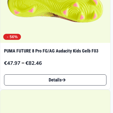
gewählt
werden
- 56%
PUMA FUTURE 8 Pro FG/AG Audacity Kids Gelb F03
–
€
47.97
€
82.46
Preisspanne:
€47.97
Dieses
bis
Details
Produkt
€82.46
weist
mehrere
Varianten