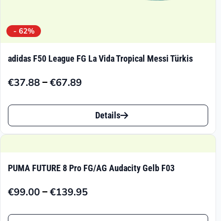
- 62%
adidas F50 League FG La Vida Tropical Messi Türkis
–
€
37.88
€
67.89
Preisspanne:
€37.88
Dieses
bis
Details
Produkt
€67.89
weist
mehrere
PUMA FUTURE 8 Pro FG/AG Audacity Gelb F03
Varianten
–
€
99.00
€
139.95
auf.
Preisspanne:
€99.00
Die
Dieses