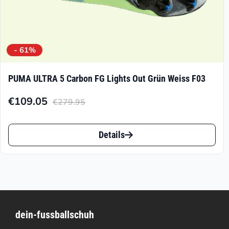
werden
- 61%
PUMA ULTRA 5 Carbon FG Lights Out Grün Weiss F03
€
109.05
€
279.95
Aktueller
Ursprünglicher
Preis
Preis
Dieses
ist:
war:
Details
Produkt
€109.05.
€279.95
weist
mehrere
Varianten
dein-fussballschuh
auf.