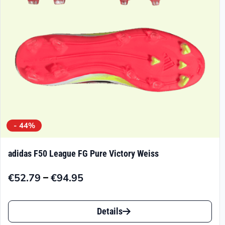
- 44%
adidas F50 League FG Pure Victory Weiss
–
€
52.79
€
94.95
Preisspanne:
€52.79
Dieses
bis
Details
Produkt
€94.95