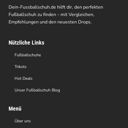
Die
Dein-Fussballschuh.de hilft dir, den perfekten
Optionen
Fußballschuh zu finden – mit Vergleichen,
Empfehlungen und den neuesten Drops.
können
auf
Nützliche Links
der
Produktseite
Fußballschuhe
gewählt
Trikots
werden
Hot Deals
Unser Fußballschuh Blog
Menü
Über uns