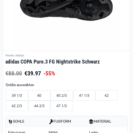
Marke: Adidas
adidas COPA Pure.3 FG Nightstrike Schwarz
€88.00
€39.97
-55%
Größe auswählen
39 1/3
40
40 2/3
41 1/3
42
42 2/3
44 2/3
47 1/3
SOHLE
FUßFORM
MATERIAL
Naturrasen
Mittel
Leder