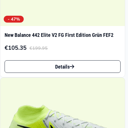
- 47%
New Balance 442 Elite V2 FG First Edition Grün FEF2
€
105.35
€
199.95
Aktueller
Ursprünglicher
Preis
Preis
Dieses
ist:
war:
Details
Produkt
€105.35.
€199.95
weist
mehrere
Varianten
auf.
Die