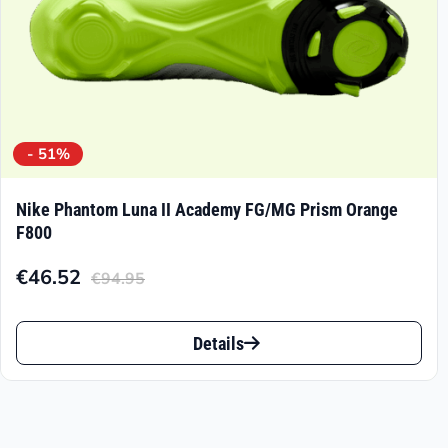
gewählt
werden
- 51%
Nike Phantom Luna II Academy FG/MG Prism Orange
F800
€
46.52
€
94.95
Aktueller
Ursprünglicher
Preis
Preis
Dieses
ist:
war:
Details
Produkt
€46.52.
€94.95
weist
mehrere