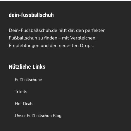
Varianten
dein-fussballschuh
auf.
Die
Dein-Fussballschuh.de hilft dir, den perfekten
Optionen
Fußballschuh zu finden – mit Vergleichen,
Empfehlungen und den neuesten Drops.
können
auf
Nützliche Links
der
Produktseite
Fußballschuhe
gewählt
Trikots
werden
Hot Deals
Unser Fußballschuh Blog