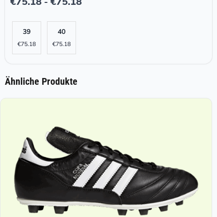
€
75.18
€
75.18
-
39
40
€
75.18
€
75.18
Ähnliche Produkte