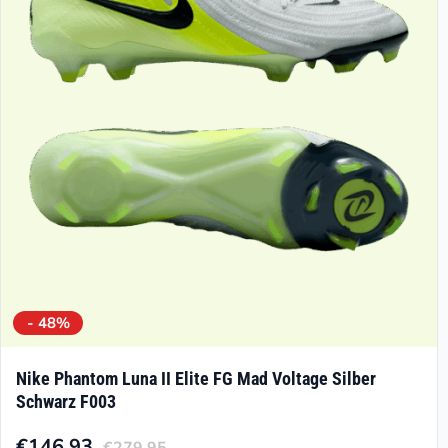
Optionen
können
auf
der
Produktseite
gewählt
werden
- 48%
Nike Phantom Luna II Elite FG Mad Voltage Silber
Schwarz F003
€
146.93