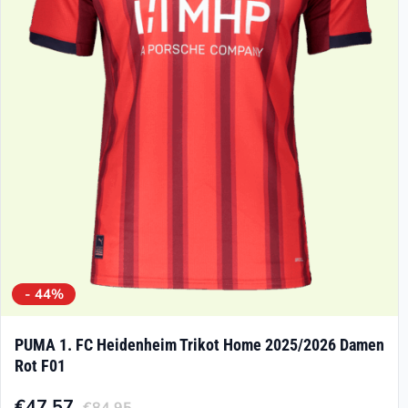
Optionen
können
auf
der
Produktseite
gewählt
werden
- 44%
PUMA 1. FC Heidenheim Trikot Home 2025/2026 Damen
Rot F01
€
47.57