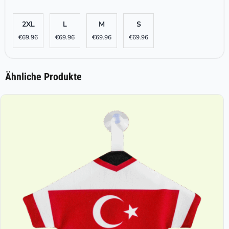
2XL
L
M
S
€
69.96
€
69.96
€
69.96
€
69.96
Ähnliche Produkte