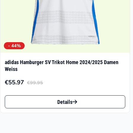
gewählt
werden
- 44%
adidas Hamburger SV Trikot Home 2024/2025 Damen
Weiss
€
55.97
€
99.95
Aktueller
Ursprünglicher
Preis
Preis
Dieses
ist:
war:
Details
Produkt
€55.97.
€99.95
weist
mehrere