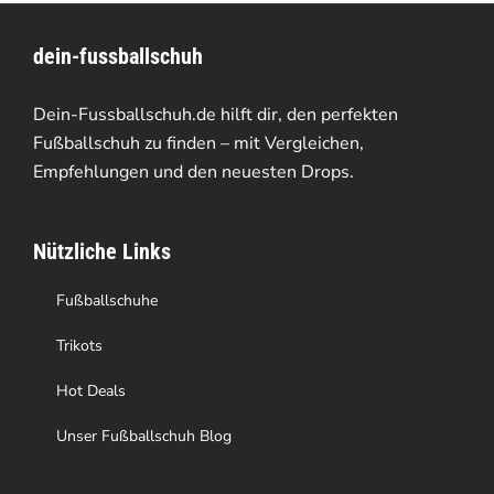
Varianten
dein-fussballschuh
auf.
Die
Dein-Fussballschuh.de hilft dir, den perfekten
Optionen
Fußballschuh zu finden – mit Vergleichen,
Empfehlungen und den neuesten Drops.
können
auf
Nützliche Links
der
Produktseite
Fußballschuhe
gewählt
Trikots
werden
Hot Deals
Unser Fußballschuh Blog