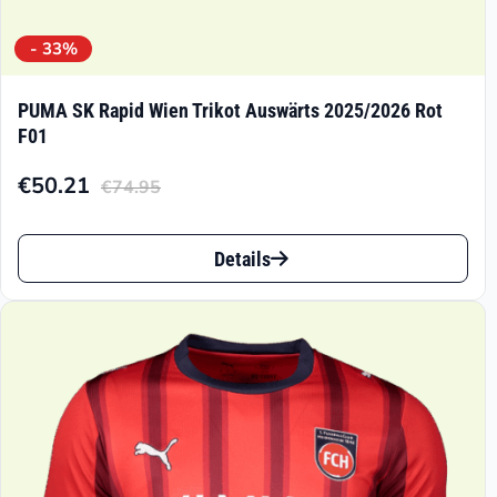
- 33%
PUMA SK Rapid Wien Trikot Auswärts 2025/2026 Rot
F01
€
50.21
€
74.95
Aktueller
Ursprünglicher
Preis
Preis
Dieses
ist:
war:
Details
Produkt
€50.21.
€74.95
weist
mehrere
Varianten
auf.
Die