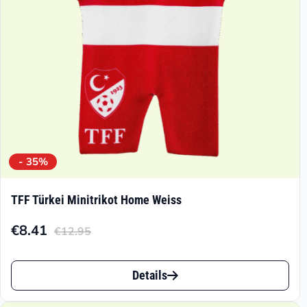
- 35%
TFF Türkei Minitrikot Home Weiss
€
8.41
€
12.95
Aktueller
Ursprünglicher
Preis
Preis
Dieses
ist:
war:
Details
Produkt
€8.41.
€12.95