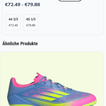
€
72.49
€
79.88
-
44 2/3
45 1/3
€
72.49
€
79.88
Ähnliche Produkte