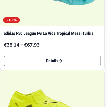
- 62%
adidas F50 League FG La Vida Tropical Messi Türkis
–
€
38.14
€
67.93
Preisspanne:
€38.14
Dieses
bis
Details
Produkt
€67.93
weist
mehrere
Varianten
auf.