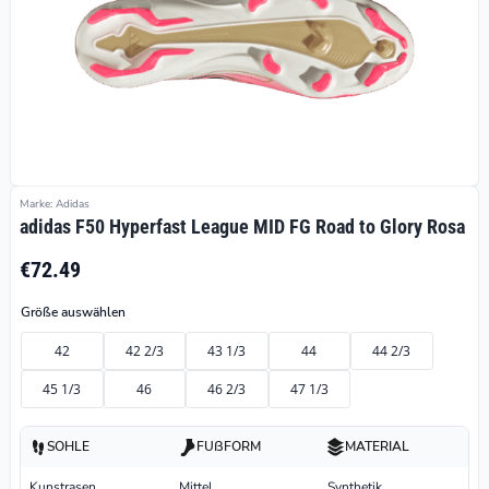
Marke: Adidas
adidas F50 Hyperfast League MID FG Road to Glory Rosa
€72.49
Größe auswählen
42
42 2/3
43 1/3
44
44 2/3
45 1/3
46
46 2/3
47 1/3
SOHLE
FUßFORM
MATERIAL
Kunstrasen
Mittel
Synthetik