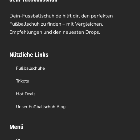
auf.
gewählt
Die
Dein-Fussballschuh.de hilft dir, den perfekten
werden
Optionen
Fußballschuh zu finden – mit Vergleichen,
Empfehlungen und den neuesten Drops.
können
auf
Nützliche Links
der
Produktseite
Fußballschuhe
gewählt
Trikots
werden
Hot Deals
Unser Fußballschuh Blog
Menü