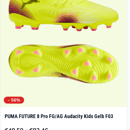
Die
Optionen
können
auf
der
Produktseite
gewählt
werden
- 56%
PUMA FUTURE 8 Pro FG/AG Audacity Kids Gelb F03
–