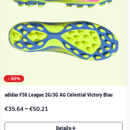
- 60%
adidas F50 League 2G/3G AG Celestial Victory Blau
–
€
35.64
€
50.21
Preisspanne:
€35.64
Dieses
bis
Details