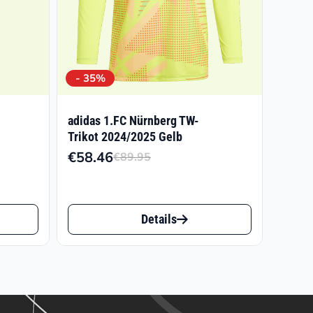
- 35%
adidas 1.FC Nürnberg TW-
Trikot 2024/2025 Gelb
€
58.46
€
89.95
cher
Ursprünglicher
Aktueller
Preis
Preis
war:
ist:
Dieses
Details
€89.95
€58.46.
Produkt
weist
mehrere
Varianten