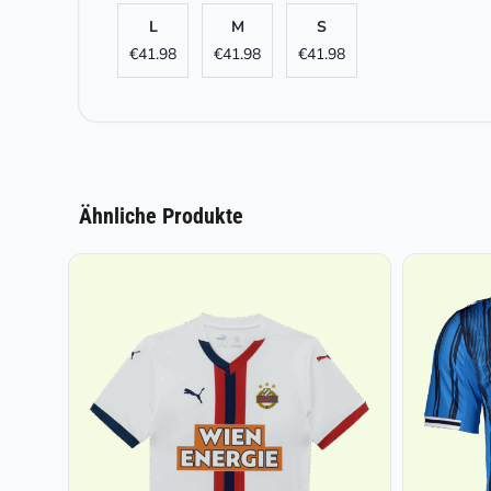
L
M
S
€
41.98
€
41.98
€
41.98
Ähnliche Produkte