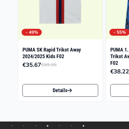
- 49%
- 55%
PUMA SK Rapid Trikot Away
PUMA 1.
2024/2025 Kids F02
Trikot A
F02
€
35.67
€
69.95
Ursprünglicher
Aktueller
€
38.22
Preis
Preis
war:
ist:
Dieses
Dieses
Details
€69.95
€35.67.
Produkt
Produk
weist
weist
mehrere
mehrer
Varianten
Varian