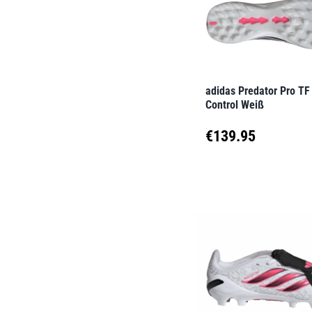
Optionen
können
auf
der
adidas Predator Pro TF
Produktseite
Control Weiß
gewählt
€
139.95
werden
Dieses
Produkt
weist
mehrere
Varianten
auf.