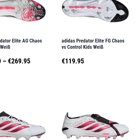
en
Optionen
können
auf
der
dator Elite AG Chaos
adidas Predator Elite FG Chaos
seite
Produktseite
 Weiß
vs Control Kids Weiß
t
gewählt
Preisspanne:
0
–
€
269.95
€
119.95
werden
€229.50
Dieses
t
Produkt
bis
weist
€269.95
e
mehrere
en
Varianten
auf.