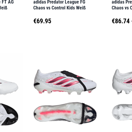
e FT AG
adidas Predator League FG
adidas Pr
Produktseite
Produkt
Weiß
Chaos vs Control Kids Weiß
Chaos vs 
gewählt
gewähl
€
69.95
€
86.74
werden
werden
Dieses
Dieses
Produkt
Produk
weist
weist
mehrere
mehrer
Varianten
Variant
auf.
auf.
Die
Die
Optionen
Option
können
können
auf
auf