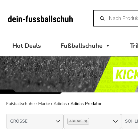
Zum
Products
Inhalt
search
springen
Hot Deals
Fußballschuhe
Tr
Fußballschuhe
›
Marke
›
Adidas
›
Adidas Predator
ADIDAS