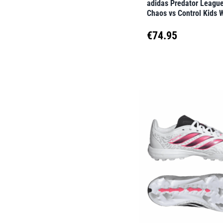
adidas Predator Leagu
Produktseite
Chaos vs Control Kids 
gewählt
€
74.95
werden
Dieses
Produkt
weist
mehrere
Varianten
auf.
Die
Optionen
können
auf