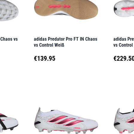
Optionen
Option
können
können
auf
auf
der
der
 Chaos vs
adidas Predator Pro FT IN Chaos
adidas Pre
Produktseite
Produkt
vs Control Weiß
vs Control
gewählt
gewähl
€
139.95
€
229.5
werden
werden
Dieses
Dieses
Produkt
Produk
weist
weist
mehrere
mehrer
Varianten
Variant
auf.
auf.