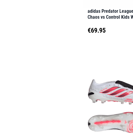
der
adidas Predator Leagu
Produktseite
Chaos vs Control Kids 
gewählt
€
69.95
werden
Dieses
Produkt
weist
mehrere
Varianten
auf.
Die
Optionen
können