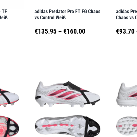
der
der
e TF
adidas Predator Pro FT FG Chaos
adidas Pr
Produktseite
Produkt
Weiß
vs Control Weiß
Chaos vs 
gewählt
gewähl
Preisspanne:
€
135.95
–
€
160.00
€
93.70
werden
werden
€135.95
Dieses
Dieses
Produkt
Produk
bis
weist
weist
€160.00
mehrere
mehrer
Varianten
Variant
auf.
auf.
Die
Die
Optionen
Option
können
können