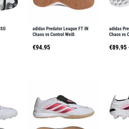
können
können
auf
auf
der
der
 SG
adidas Predator League FT IN
adidas Pr
Produktseite
Produkt
Chaos vs Control Weiß
Chaos vs 
gewählt
gewähl
€
94.95
€
89.95
werden
werden
Dieses
Dieses
Produkt
Produk
weist
weist
mehrere
mehrer
Varianten
Variant
auf.
auf.
Die
Die