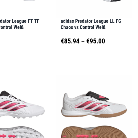
auf
der
edator League FT TF
adidas Predator League LL FG
seite
Produktseite
Control Weiß
Chaos vs Control Weiß
t
gewählt
Preisspanne
€
85.94
–
€
95.00
werden
€85.94
Dieses
t
Produkt
bis
weist
€95.00
e
mehrere
en
Varianten
auf.
Die
en
Optionen