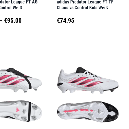
edator League FT AG
adidas Predator League FT TF
seite
Produktseite
Control Weiß
Chaos vs Control Kids Weiß
t
gewählt
Preisspanne:
–
€
95.00
€
74.95
werden
€86.74
Dieses
t
Produkt
bis
weist
€95.00
e
mehrere
en
Varianten
auf.
Die
en
Optionen
können
auf