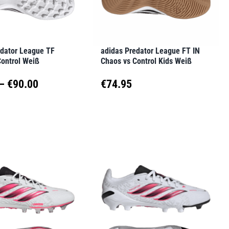
können
auf
der
edator League TF
adidas Predator League FT IN
seite
Produktseite
Control Weiß
Chaos vs Control Kids Weiß
t
gewählt
Preisspanne:
–
€
90.00
€
74.95
werden
€89.95
Dieses
t
Produkt
bis
weist
€90.00
e
mehrere
en
Varianten
auf.
Die