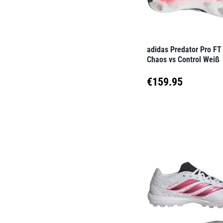
können
auf
der
adidas Predator Pro FT
Produktseite
Chaos vs Control Weiß
gewählt
€
159.95
werden
Dieses
Produkt
weist
mehrere
Varianten
auf.
Die