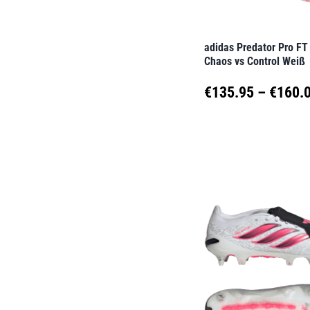
auf
der
adidas Predator Pro FT
Produktseite
Chaos vs Control Weiß
gewählt
€
135.95
–
€
160.
werden
Dieses
Produkt
weist
mehrere
Varianten
auf.
Die
Optionen