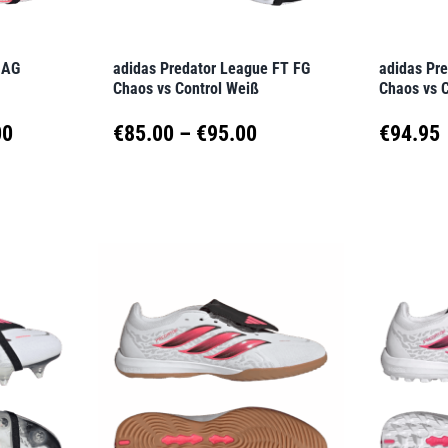
auf
auf
der
der
 AG
adidas Predator League FT FG
adidas Pr
Produktseite
Produkt
Chaos vs Control Weiß
Chaos vs 
gewählt
gewähl
Preisspanne:
Preisspanne:
00
€
85.00
–
€
95.00
€
94.95
werden
werden
€135.95
€85.00
Dieses
Dieses
Produkt
Produk
bis
bis
weist
weist
€160.00
€95.00
mehrere
mehrer
Varianten
Variant
auf.
auf.
Die
Die
Optionen
Option