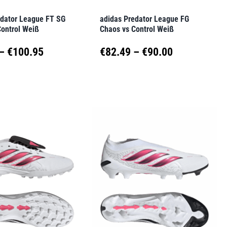
der
edator League FT SG
adidas Predator League FG
seite
Produktseite
Control Weiß
Chaos vs Control Weiß
t
gewählt
Preisspanne:
Preisspanne
–
€
100.95
€
82.49
–
€
90.00
werden
€93.70
€82.49
Dieses
t
Produkt
bis
bis
weist
€100.95
€90.00
e
mehrere
en
Varianten
auf.
Die
en
Optionen
können