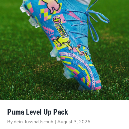
Puma Level Up Pack
By
dein-fussballschuh
|
August 3, 2026