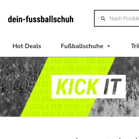
Zum
Products
Inhalt
search
springen
Hot Deals
Fußballschuhe
Tr