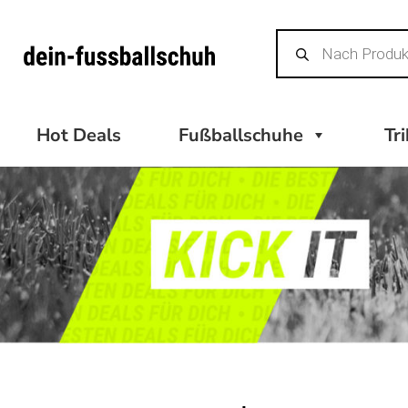
Zum
Products
Inhalt
search
springen
Hot Deals
Fußballschuhe
Tr