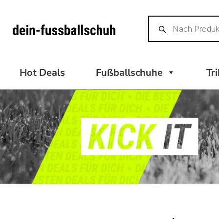
Zum
Products
Inhalt
search
springen
Hot Deals
Fußballschuhe
Tr