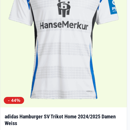
Die
Optionen
können
auf
der
Produktseite
gewählt
werden
- 44%
adidas Hamburger SV Trikot Home 2024/2025 Damen
Weiss