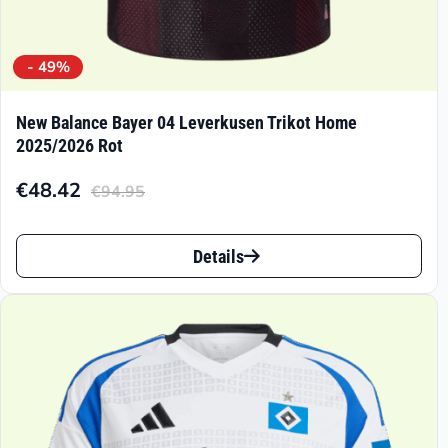
- 49%
New Balance Bayer 04 Leverkusen Trikot Home
2025/2026 Rot
€
48.42
€
94.95
Aktueller
Ursprünglicher
Preis
Preis
Dieses
ist:
war:
Details
Produkt
€48.42.
€94.95
weist
mehrere
Varianten
auf.