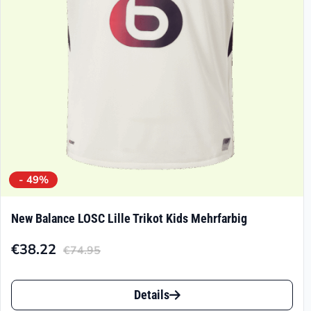
- 49%
New Balance LOSC Lille Trikot Kids Mehrfarbig
€
38.22
€
74.95
Aktueller
Ursprünglicher
Preis
Preis
Dieses
ist:
war:
Details
Produkt