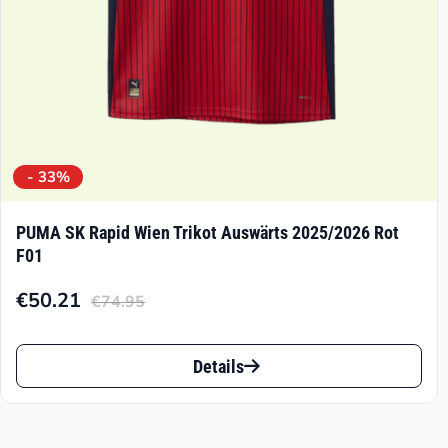
Produktseite
gewählt
werden
- 33%
PUMA SK Rapid Wien Trikot Auswärts 2025/2026 Rot
F01
€
50.21
€
74.95
Aktueller
Ursprünglicher
Preis
Preis
Dieses
ist:
war:
Details
Produkt
€50.21.
€74.95
weist