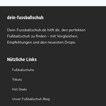
mehrere
Varianten
dein-fussballschuh
auf.
Die
Dein-Fussballschuh.de hilft dir, den perfekten
Optionen
Fußballschuh zu finden – mit Vergleichen,
Empfehlungen und den neuesten Drops.
können
auf
Nützliche Links
der
Produktseite
Fußballschuhe
gewählt
Trikots
werden
Hot Deals
Unser Fußballschuh Blog