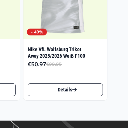
- 49%
Nike VfL Wolfsburg Trikot
Away 2025/2026 Weiß F100
€
50.97
€
99.95
licher
r
Ursprünglicher
Aktueller
Preis
Preis
war:
ist:
Dieses
Details
€99.95
€50.97.
Produkt
weist
mehrere
Varianten