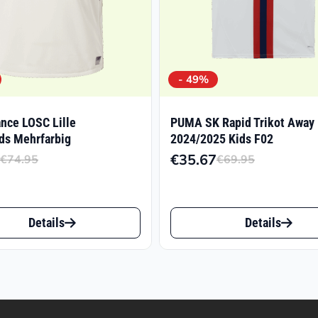
- 49%
nce LOSC Lille
PUMA SK Rapid Trikot Away
ids Mehrfarbig
2024/2025 Kids F02
€
35.67
€
74.95
€
69.95
Ursprünglicher
Aktueller
Ursprüng
Aktuelle
Preis
Preis
Preis
Preis
war:
ist:
war:
ist:
Dieses
Details
Details
€74.95
€38.22.
€69.95
€35.67.
t
Produkt
weist
e
mehrere
ten
Varianten