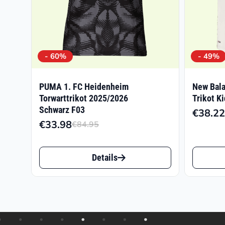
- 60%
- 49%
PUMA 1. FC Heidenheim
New Bala
Torwarttrikot 2025/2026
Trikot K
Schwarz F03
€
38.22
€
33.98
€
84.95
Ursprünglicher
Aktueller
Preis
Preis
Dieses
Dieses
war:
ist:
Details
Produkt
Produk
€84.95
€33.98.
weist
weist
mehrere
mehrer
Varianten
Varian