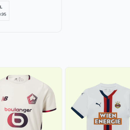
L
.95