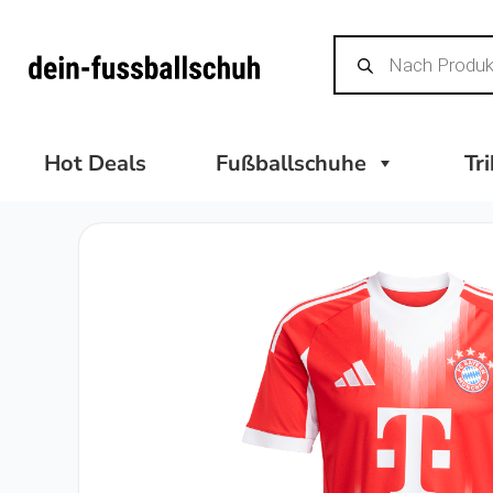
Zum
Products
Inhalt
search
springen
Hot Deals
Fußballschuhe
Tr