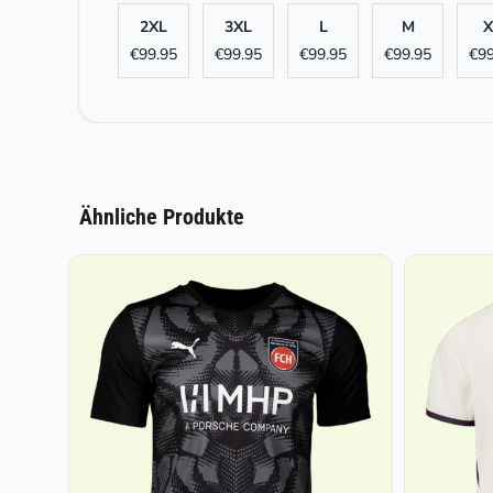
2XL
3XL
L
M
X
€
99.95
€
99.95
€
99.95
€
99.95
€
99
Ähnliche Produkte