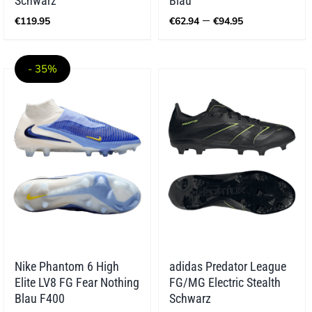
Schwarz
Blau
Preisspann
–
€
119.95
€
62.94
€
94.95
€62.94
bis
€94.95
- 35%
Nike Phantom 6 High
adidas Predator League
Elite LV8 FG Fear Nothing
FG/MG Electric Stealth
Blau F400
Schwarz