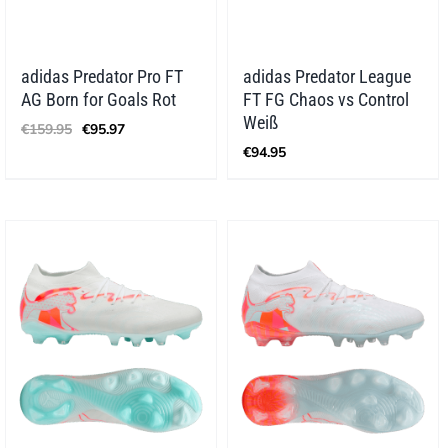
adidas Predator Pro FT
adidas Predator League
AG Born for Goals Rot
FT FG Chaos vs Control
Ursprünglicher
Aktueller
Weiß
€
159.95
€
95.97
Preis
Preis
€
94.95
war:
ist:
€159.95
€95.97.