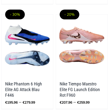
bis
€209.98
€160.00
bis
€286.95
- 30%
- 20%
Nike Phantom 6 High
Nike Tiempo Maestro
Elite AG Attack Blau
Elite FG Launch Edition
F446
Rot F960
Preisspanne:
Preisspa
–
–
€
195.96
€
279.99
€
207.96
€
259.99
€195.96
€207.96