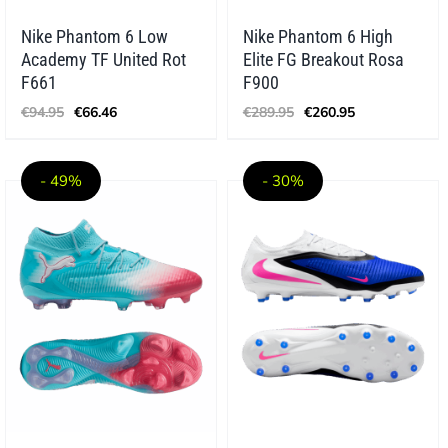
Nike Phantom 6 Low
Nike Phantom 6 High
Academy TF United Rot
Elite FG Breakout Rosa
F661
F900
Ursprünglicher
Aktueller
Ursprünglicher
Aktueller
€
94.95
€
66.46
€
289.95
€
260.95
Preis
Preis
Preis
Preis
war:
ist:
war:
ist:
€94.95
€66.46.
€289.95
€260.95.
- 49%
- 30%