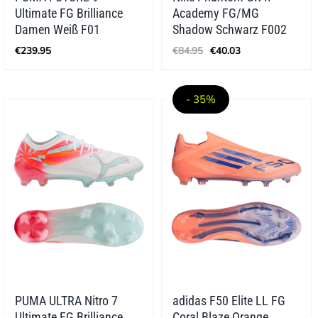
Ultimate FG Brilliance
Academy FG/MG
Damen Weiß F01
Shadow Schwarz F002
Ursprünglicher
Aktueller
€
239.95
€
84.95
€
40.03
Preis
Preis
war:
ist:
€84.95
€40.03.
- 35%
PUMA ULTRA Nitro 7
adidas F50 Elite LL FG
Ultimate FG Brilliance
Coral Blaze Orange