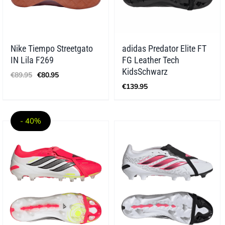
Nike Tiempo Streetgato
adidas Predator Elite FT
IN Lila F269
FG Leather Tech
Ursprünglicher
Aktueller
KidsSchwarz
€
89.95
€
80.95
Preis
Preis
€
139.95
war:
ist:
€89.95
€80.95.
- 40%