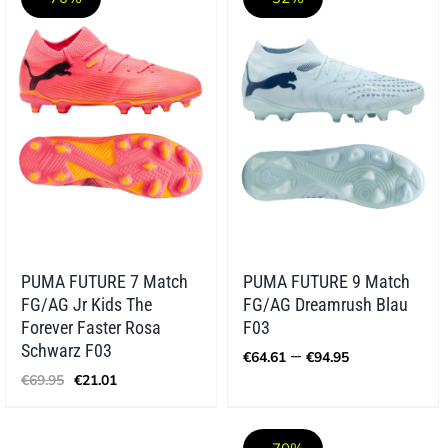
PUMA FUTURE 7 Match
PUMA FUTURE 9 Match
FG/AG Jr Kids The
FG/AG Dreamrush Blau
Forever Faster Rosa
F03
Preisspann
Schwarz F03
–
€
64.61
€
94.95
€64.61
Ursprünglicher
Aktueller
€
69.95
€
21.01
bis
Preis
Preis
€94.95
war:
ist:
€69.95
€21.01.