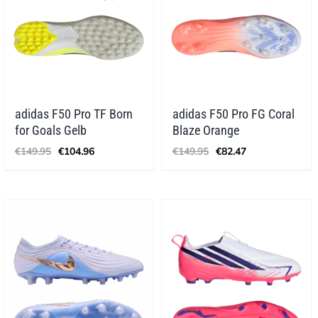
adidas F50 Pro TF Born
adidas F50 Pro FG Coral
for Goals Gelb
Blaze Orange
Ursprünglicher
Aktueller
Ursprünglicher
Aktueller
€
149.95
€
104.96
€
149.95
€
82.47
Preis
Preis
Preis
Preis
war:
ist:
war:
ist:
€149.95
€104.96.
€149.95
€82.47.