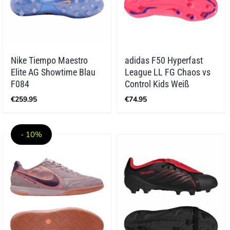
Nike Tiempo Maestro
adidas F50 Hyperfast
Elite AG Showtime Blau
League LL FG Chaos vs
F084
Control Kids Weiß
€
259.95
€
74.95
- 10%