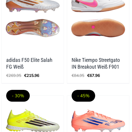
adidas F50 Elite Salah
Nike Tiempo Streetgato
FG Weiß
IN Breakout Weiß F901
Ursprünglicher
Aktueller
Ursprünglicher
Aktueller
€
269.95
€
215.96
€
84.95
€
67.96
Preis
Preis
Preis
Preis
war:
ist:
war:
ist:
€269.95
€215.96.
€84.95
€67.96.
- 30%
- 45%