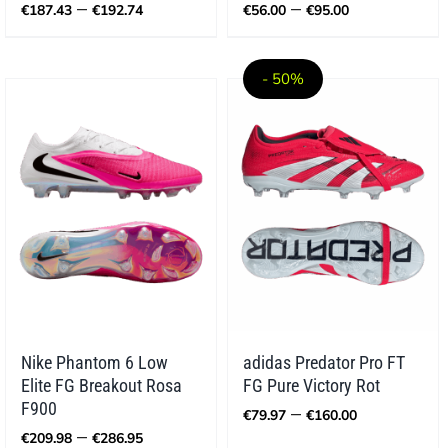
Preisspanne:
Preisspann
–
–
€
187.43
€
192.74
€
56.00
€
95.00
€187.43
€56.00
bis
bis
€192.74
€95.00
- 50%
Nike Phantom 6 Low
adidas Predator Pro FT
Elite FG Breakout Rosa
FG Pure Victory Rot
Preisspan
F900
–
€
79.97
€
160.00
€79.97
Preisspanne:
–
€
209.98
€
286.95