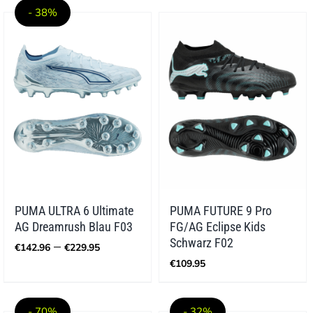
€49.95
€34.96.
- 38%
PUMA ULTRA 6 Ultimate
PUMA FUTURE 9 Pro
AG Dreamrush Blau F03
FG/AG Eclipse Kids
Preisspanne:
Schwarz F02
–
€
142.96
€
229.95
€142.96
€
109.95
bis
€229.95
- 70%
- 32%