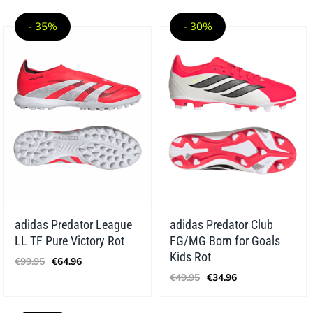
bis
bis
€279.99
€259.99
- 35%
- 30%
adidas Predator League
adidas Predator Club
LL TF Pure Victory Rot
FG/MG Born for Goals
Ursprünglicher
Aktueller
Kids Rot
€
99.95
€
64.96
Preis
Preis
Ursprünglicher
Aktueller
€
49.95
€
34.96
war:
ist:
Preis
Preis
€99.95
€64.96.
war:
ist: