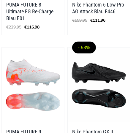
PUMA FUTURE 8
Nike Phantom 6 Low Pro
Ultimate FG Re-Charge
AG Attack Blau F446
Ursprünglicher
Aktueller
Blau F01
€
159.95
€
111.96
Preis
Preis
Ursprünglicher
Aktueller
€
229.95
€
116.98
war:
ist:
Preis
Preis
€159.95
€111.96.
war:
ist:
€229.95
€116.98.
- 53%
PUMA FUTURE 9
Nike Phantom GX II