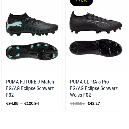
- 70%
PUMA FUTURE 9 Match
PUMA ULTRA 5 Pro
FG/AG Eclipse Schwarz
FG/AG Eclipse Schwarz
F02
Weiss F02
Preisspanne:
Ursprünglicher
Aktueller
–
€
94.95
€
100.94
€
139.95
€
42.27
€94.95
Preis
Preis
bis
war:
ist:
€100.94
€139.95
€42.27.