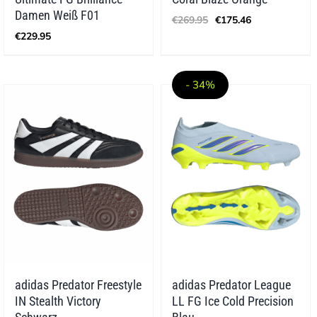
Ursprünglicher
Aktueller
Damen Weiß F01
€
269.95
€
175.46
Preis
Preis
€
229.95
war:
ist:
€269.95
€175.46.
- 34%
adidas Predator Freestyle
adidas Predator League
IN Stealth Victory
LL FG Ice Cold Precision