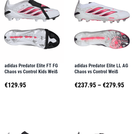
Varianten
Varianten
auf.
auf.
Die
Die
Optionen
Optionen
können
können
auf
auf
adidas Predator Elite FT FG
adidas Predator Elite LL AG
Chaos vs Control Kids Weiß
Chaos vs Control Weiß
der
der
Produktseite
Produktseite
Pre
€
129.95
€
237.95
–
€
279.95
gewählt
gewählt
€23
Dieses
Dieses
werden
werden
Produkt
Produkt
bis
weist
weist
€27
mehrere
mehrere