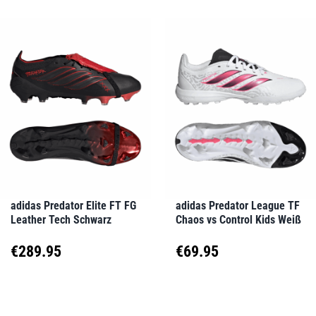
weist
weist
mehrere
mehrere
Varianten
Varianten
auf.
auf.
Die
Die
Optionen
Optionen
können
können
auf
auf
adidas Predator Elite FT FG
adidas Predator League TF
Leather Tech Schwarz
Chaos vs Control Kids Weiß
der
der
Produktseite
Produktseite
€
289.95
€
69.95
gewählt
gewählt
Dieses
Dieses
werden
werden
Produkt
Produkt