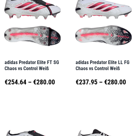
Varianten
Varianten
auf.
auf.
Die
Die
Optionen
Optionen
können
können
auf
auf
adidas Predator Elite FT SG
adidas Predator Elite LL FG
Chaos vs Control Weiß
Chaos vs Control Weiß
der
der
Produktseite
Produktseite
Preisspanne:
Pre
€
254.64
–
€
280.00
€
237.95
–
€
280.00
gewählt
gewählt
€254.64
€23
Dieses
Dieses
werden
werden
Produkt
Produkt
bis
bis
weist
weist
€280.00
€28
mehrere
mehrere