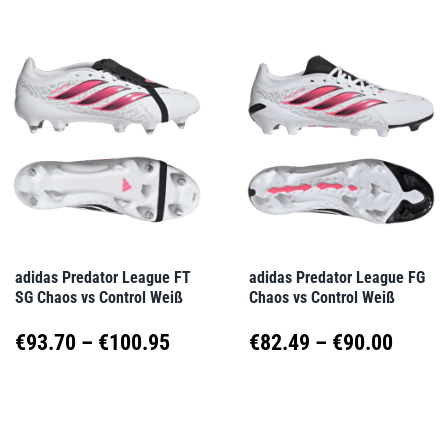
weist
weist
€160.00
€95.0
mehrere
mehrere
Varianten
Varianten
auf.
auf.
Die
Die
Optionen
Optionen
können
können
auf
auf
adidas Predator League FT
adidas Predator League FG
SG Chaos vs Control Weiß
Chaos vs Control Weiß
der
der
Produktseite
Produktseite
Preisspanne:
Preis
€
93.70
–
€
100.95
€
82.49
–
€
90.00
gewählt
gewählt
€93.70
€82.4
Dieses
Dieses
werden
werden
Produkt
Produkt
bis
bis