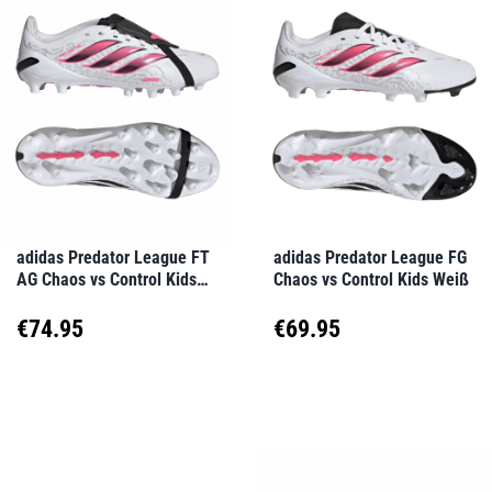
mehrere
mehrere
Varianten
Varianten
auf.
auf.
Die
Die
Optionen
Optionen
können
können
auf
auf
adidas Predator League FT
adidas Predator League FG
AG Chaos vs Control Kids
Chaos vs Control Kids Weiß
der
der
Weiß
Produktseite
Produktseite
€
74.95
€
69.95
gewählt
gewählt
Dieses
Dieses
werden
werden
Produkt
Produkt
weist
weist