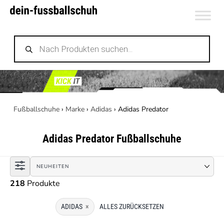
Zum
Inhalt
Products
springen
search
Fußballschuhe
›
Marke
›
Adidas
›
Adidas Predator
Adidas Predator
Fußballschuhe
218
Produkte
ADIDAS
×
ALLES ZURÜCKSETZEN