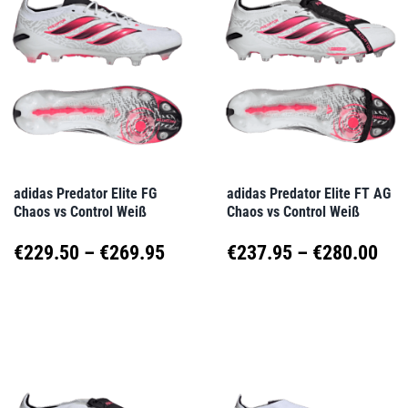
Varianten
Varianten
auf.
auf.
Die
Die
Optionen
Optionen
können
können
auf
auf
adidas Predator Elite FG
adidas Predator Elite FT AG
Chaos vs Control Weiß
Chaos vs Control Weiß
der
der
Produktseite
Produktseite
Preisspanne:
Pre
€
229.50
–
€
269.95
€
237.95
–
€
280.00
gewählt
gewählt
€229.50
€23
Dieses
Dieses
werden
werden
Produkt
Produkt
bis
bis
weist
weist
€269.95
€28
mehrere
mehrere