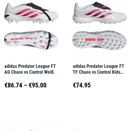
mehrere
mehrere
Varianten
Varianten
auf.
auf.
Die
Die
Optionen
Optionen
können
können
auf
auf
adidas Predator League FT
adidas Predator League FT
AG Chaos vs Control Weiß
TF Chaos vs Control Kids
der
der
Weiß
Produktseite
Produktseite
Preisspanne:
€
86.74
–
€
95.00
€
74.95
gewählt
gewählt
€86.74
Dieses
Dieses
werden
werden
Produkt
Produkt
bis
weist
weist
€95.00
mehrere
mehrere