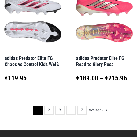
Varianten
Varianten
auf.
auf.
Die
Die
Optionen
Optionen
können
können
auf
auf
adidas Predator Elite FG
adidas Predator Elite FG
Chaos vs Control Kids Weiß
Road to Glory Rosa
der
der
Produktseite
Produktseite
Pre
€
119.95
€
189.00
–
€
215.96
gewählt
gewählt
€18
Dieses
Dieses
werden
werden
Produkt
Produkt
bis
1
2
3
…
7
Weiter »
weist
weist
€21
mehrere
mehrere
Varianten
Varianten