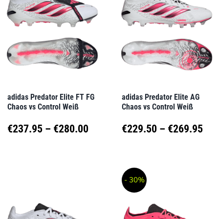
Varianten
Varianten
auf.
auf.
Die
Die
Optionen
Optionen
können
können
auf
auf
adidas Predator Elite FT FG
adidas Predator Elite AG
Chaos vs Control Weiß
Chaos vs Control Weiß
der
der
Produktseite
Produktseite
Preisspanne:
Pre
€
237.95
–
€
280.00
€
229.50
–
€
269.95
gewählt
gewählt
€237.95
€22
Dieses
Dieses
werden
werden
Produkt
Produkt
bis
bis
- 30%
weist
weist
€280.00
€26
mehrere
mehrere