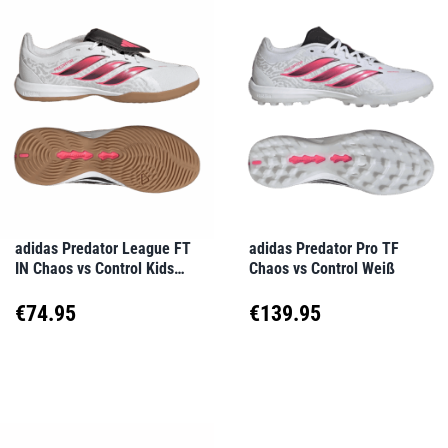
mehrere
mehrere
Varianten
Varianten
auf.
auf.
Die
Die
Optionen
Optionen
können
können
auf
auf
adidas Predator League FT
adidas Predator Pro TF
IN Chaos vs Control Kids
Chaos vs Control Weiß
der
der
Weiß
Produktseite
Produktseite
€
74.95
€
139.95
gewählt
gewählt
Dieses
Dieses
werden
werden
Produkt
Produkt
weist
weist