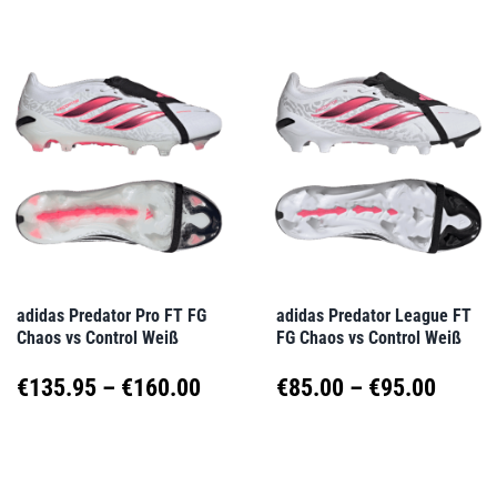
weist
weist
mehrere
mehrere
Varianten
Varianten
auf.
auf.
Die
Die
Optionen
Optionen
können
können
auf
auf
adidas Predator Pro FT FG
adidas Predator League FT
Chaos vs Control Weiß
FG Chaos vs Control Weiß
der
der
Produktseite
Produktseite
Preisspanne:
Preis
€
135.95
–
€
160.00
€
85.00
–
€
95.00
gewählt
gewählt
€135.95
€85.0
Dieses
Dieses
werden
werden
Produkt
Produkt
bis
bis