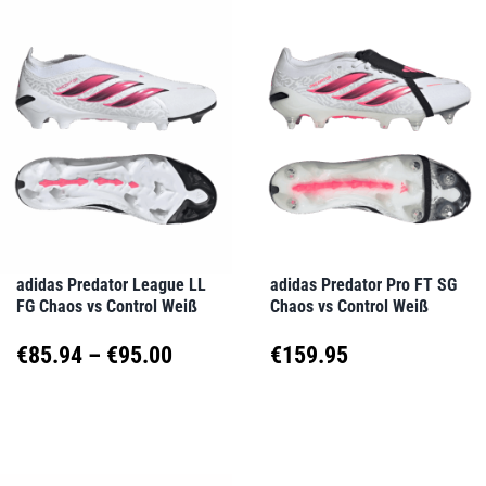
weist
weist
€160.00
mehrere
mehrere
Varianten
Varianten
auf.
auf.
Die
Die
Optionen
Optionen
können
können
auf
auf
adidas Predator League LL
adidas Predator Pro FT SG
FG Chaos vs Control Weiß
Chaos vs Control Weiß
der
der
Produktseite
Produktseite
Preisspanne:
€
85.94
–
€
95.00
€
159.95
gewählt
gewählt
€85.94
Dieses
Dieses
werden
werden
Produkt
Produkt
bis
weist
weist
€95.00