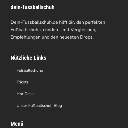
dein-fussballschuh
auf.
auf.
Die
Die
Dein-Fussballschuh.de hilft dir, den perfekten
Optionen
Optionen
Fußballschuh zu finden – mit Vergleichen,
Empfehlungen und den neuesten Drops.
können
können
auf
auf
Nützliche Links
der
der
Produktseite
Produktseite
Fußballschuhe
gewählt
gewählt
Trikots
werden
werden
Hot Deals
Unser Fußballschuh Blog
Menü