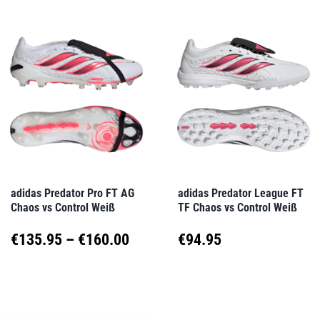
weist
weist
€100.95
€90.0
mehrere
mehrere
Varianten
Varianten
auf.
auf.
Die
Die
Optionen
Optionen
können
können
auf
auf
adidas Predator Pro FT AG
adidas Predator League FT
Chaos vs Control Weiß
TF Chaos vs Control Weiß
der
der
Produktseite
Produktseite
Preisspanne:
€
135.95
–
€
160.00
€
94.95
gewählt
gewählt
€135.95
Dieses
Dieses
werden
werden
Produkt
Produkt
bis