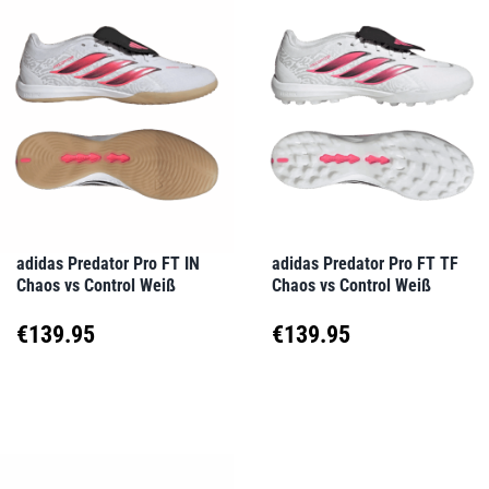
mehrere
mehrere
Varianten
Varianten
auf.
auf.
Die
Die
Optionen
Optionen
können
können
auf
auf
adidas Predator Pro FT IN
adidas Predator Pro FT TF
Chaos vs Control Weiß
Chaos vs Control Weiß
der
der
Produktseite
Produktseite
€
139.95
€
139.95
gewählt
gewählt
Dieses
Dieses
werden
werden
Produkt
Produkt
weist
weist