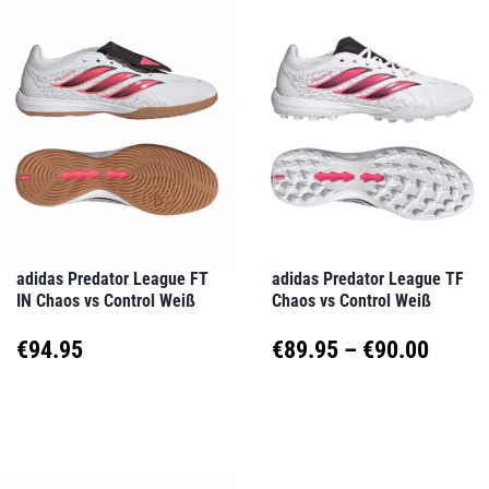
mehrere
mehrere
Varianten
Varianten
auf.
auf.
Die
Die
Optionen
Optionen
können
können
auf
auf
adidas Predator League FT
adidas Predator League TF
IN Chaos vs Control Weiß
Chaos vs Control Weiß
der
der
Produktseite
Produktseite
Preis
€
94.95
€
89.95
–
€
90.00
gewählt
gewählt
€89.9
Dieses
Dieses
werden
werden
Produkt
Produkt
bis
weist
weist
€90.0