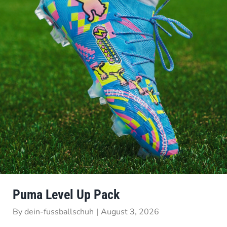
Puma Level Up Pack
By
dein-fussballschuh
|
August 3, 2026