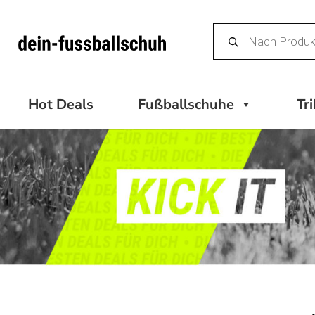
Zum
Products
Inhalt
search
springen
Hot Deals
Fußballschuhe
Tr