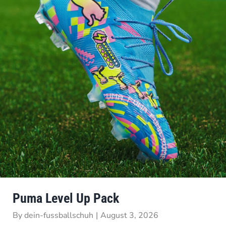
Puma Level Up Pack
By
dein-fussballschuh
|
August 3, 2026