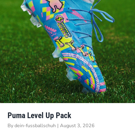
Puma Level Up Pack
By
dein-fussballschuh
|
August 3, 2026