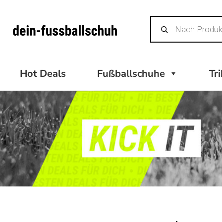
Zum
Products
Inhalt
search
springen
Hot Deals
Fußballschuhe
Tr