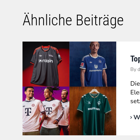
Ähnliche Beiträge
To
By
d
Die
Ele
set
We