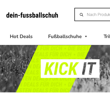
Zum
Products
Inhalt
search
springen
Hot Deals
Fußballschuhe
Tr