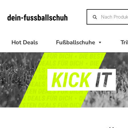
Zum
Products
Inhalt
search
springen
Hot Deals
Fußballschuhe
Tr