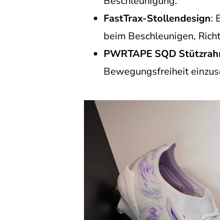
Beschleunigung.
FastTrax-Stollendesign
: 
beim Beschleunigen, Rich
PWRTAPE SQD Stützra
Bewegungsfreiheit einzus