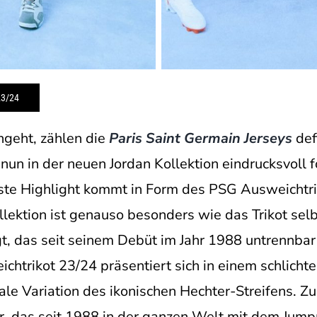
3/24
ngeht, zählen die
Paris Saint Germain Jerseys
def
nun in der neuen Jordan Kollektion eindrucksvoll f
este Highlight kommt in Form des PSG Ausweichtri
llektion ist genauso besonders wie das Trikot selb
gt, das seit seinem Debüt im Jahr 1988 untrenn
htrikot 23/24 präsentiert sich in einem schlichte
ale Variation des ikonischen Hechter-Streifens. Z
, das seit 1988 in der ganzen Welt mit dem Jum