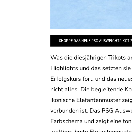
SHOPPE DAS NEUE PSG AUSWEICHTRIKOT 2
Was die diesjährigen Trikots a
Highlights und das setzten sie 
Erfolgskurs fort, und das neu
nicht alles. Die begleitende Ko
ikonische Elefantenmuster zei
verbunden ist. Das PSG Ausweic
Farbschema und zeigt eine ton
weltberühmte Elefantenmuster