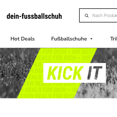
Zum
Products
Inhalt
search
springen
Hot Deals
Fußballschuhe
Tr