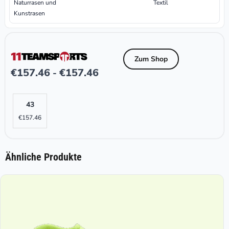
Naturrasen und
Textil
Kunstrasen
Zum Shop
€
157.46
€
157.46
-
43
€
157.46
Ähnliche Produkte