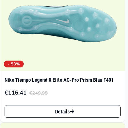
der
Produktseite
gewählt
werden
- 53%
Nike Tiempo Legend X Elite AG-Pro Prism Blau F401
€
116.41
€
249.95
Aktueller
Ursprünglicher
Preis
Preis
Dieses
ist:
war:
Details
Produkt
€116.41.
€249.95
weist