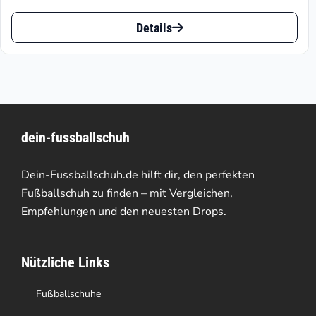
€99.95
Dieses
bis
Details
Produkt
€125.95
weist
mehrere
Varianten
dein-fussballschuh
auf.
Die
Dein-Fussballschuh.de hilft dir, den perfekten
Optionen
Fußballschuh zu finden – mit Vergleichen,
Empfehlungen und den neuesten Drops.
können
auf
Nützliche Links
der
Produktseite
Fußballschuhe