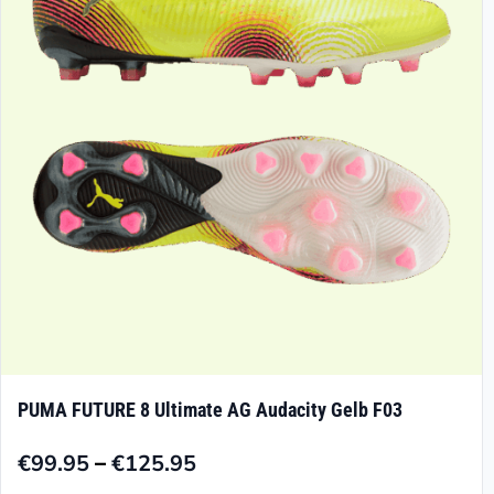
Optionen
können
auf
der
Produktseite
gewählt
werden
PUMA FUTURE 8 Ultimate AG Audacity Gelb F03
–
€
99.95
€
125.95
Preisspanne: