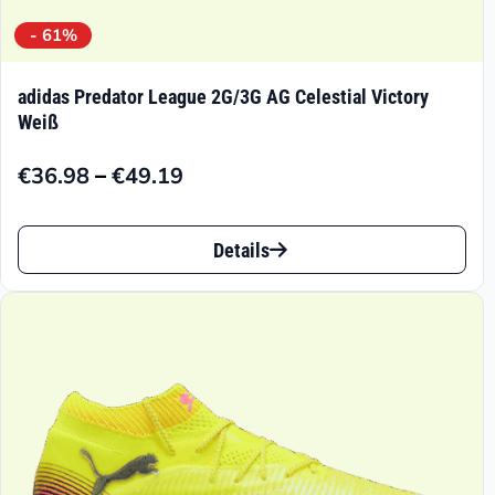
- 61%
adidas Predator League 2G/3G AG Celestial Victory
Weiß
–
€
36.98
€
49.19
Preisspanne:
€36.98
Dieses
bis
Details
Produkt
€49.19
weist
mehrere
Varianten
auf.
Die