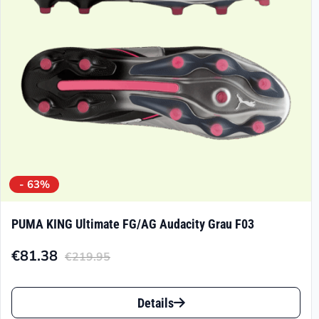
auf
der
Produktseite
gewählt
werden
- 63%
PUMA KING Ultimate FG/AG Audacity Grau F03
€
81.38
€
219.95
Aktueller
Ursprünglicher
Preis
Preis
Dieses
ist:
war:
Details
Produkt