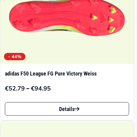
Produktseite
gewählt
werden
- 44%
adidas F50 League FG Pure Victory Weiss
–
€
52.79
€
94.95
Preisspanne:
€52.79
Dieses
bis
Details
Produkt
€94.95
weist
mehrere