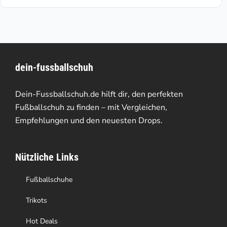
€81.38.
€219.95
weist
mehrere
Varianten
dein-fussballschuh
auf.
Die
Dein-Fussballschuh.de hilft dir, den perfekten
Optionen
Fußballschuh zu finden – mit Vergleichen,
Empfehlungen und den neuesten Drops.
können
auf
Nützliche Links
der
Produktseite
Fußballschuhe
gewählt
Trikots
werden
Hot Deals