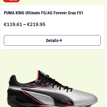
PUMA KING Ultimate FG/AG Forever Grau F01
–
€
119.61
€
219.95
Preisspanne:
€119.61
Dieses
bis
Details
Produkt
€219.95
weist
mehrere
Varianten
auf.
Die
Optionen
können